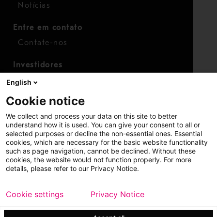
Notícias
Entre em contato
Contate-nos
Investidores
Calendário para investidores
English
Finanças
Cookie notice
Ações
We collect and process your data on this site to better
understand how it is used. You can give your consent to all or
selected purposes or decline the non-essential ones. Essential
cookies, which are necessary for the basic website functionality
such as page navigation, cannot be declined. Without these
cookies, the website would not function properly. For more
details, please refer to our Privacy Notice.
Copyright © 2026 Metso
Mapa do site
Cookie settings
Privacy Notice
Aviso legal
Política de privacidade
Marcas registradas