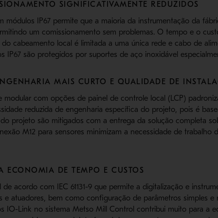
SIONAMENTO SIGNIFICATIVAMENTE REDUZIDOS
om módulos IP67 permite que a maioria da instrumentação da fábr
 permitindo um comissionamento sem problemas. O tempo e o cus
te do cabeamento local é limitada a uma única rede e cabo de al
s IP67 são protegidos por suportes de aço inoxidável especialme
NGENHARIA MAIS CURTO E QUALIDADE DE INSTAL
le modular com opções de painel de controle local (LCP) padroni
idade reduzida de engenharia específica do projeto, pois é ba
do projeto são mitigados com a entrega da solução completa so
onexão M12 para sensores minimizam a necessidade de trabalho d
A ECONOMIA DE TEMPO E CUSTOS
 de acordo com IEC 61131-9 que permite a digitalização e instrume
es e atuadores, bem como configuração de parâmetros simples e
os IO-Link no sistema Metso Mill Control contribui muito para a