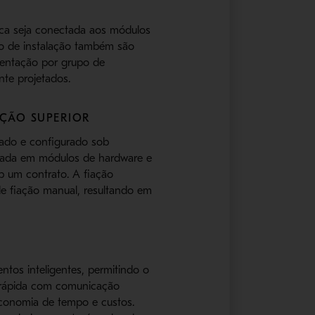
ica seja conectada aos módulos
to de instalação também são
imentação por grupo de
nte projetados.
AÇÃO SUPERIOR
zado e configurado sob
seada em módulos de hardware e
b um contrato. A fiação
e fiação manual, resultando em
ntos inteligentes, permitindo o
 rápida com comunicação
 economia de tempo e custos.