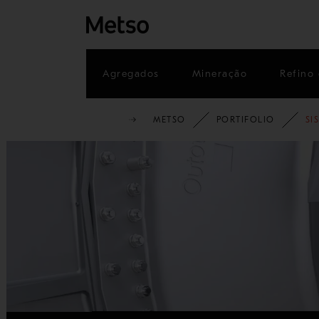
Agregados
Mineração
Refino 
METSO
PORTIFOLIO
SI