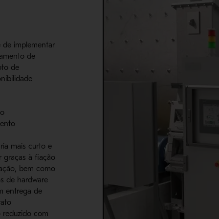
e de implementar
ramento de
oto de
onibilidade
ho
mento
ia mais curto e
r graças à fiação
inação, bem como
os de hardware
m entrega de
rato
o reduzido com