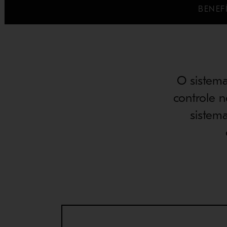
BENEF
O sistema
controle 
sistem