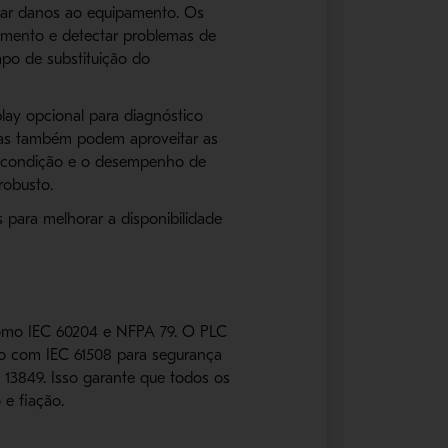
tar danos ao equipamento. Os
rumento e detectar problemas de
mpo de substituição do
lay opcional para diagnóstico
icas também podem aproveitar as
a condição e o desempenho de
robusto.
para melhorar a disponibilidade
 como IEC 60204 e NFPA 79. O PLC
rdo com IEC 61508 para segurança
13849. Isso garante que todos os
 e fiação.