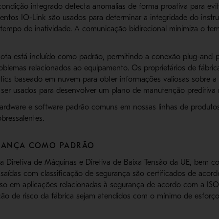
ondição integrado detecta anomalias de forma proativa para evi
entos IO-Link são usados ​​para determinar a integridade do inst
 tempo de inatividade. A comunicação bidirecional minimiza o te
ta está incluído como padrão, permitindo a conexão plug-and-p
roblemas relacionados ao equipamento. Os proprietários de fábr
ytics baseado em nuvem para obter informações valiosas sobre 
 ser usados ​​para desenvolver um plano de manutenção preditiva 
rdware e software padrão comuns em nossas linhas de produtos 
bressalentes.
RANÇA COMO PADRÃO
da Diretiva de Máquinas e Diretiva de Baixa Tensão da UE, bem
e saídas com classificação de segurança são certificados de aco
so em aplicações relacionadas à segurança de acordo com a ISO 
ção de risco da fábrica sejam atendidos com o mínimo de esforço