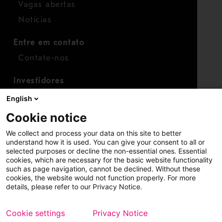
Vagas abertas
Notícias
Entre em contato
Contate-nos
Investidores
Calendário para investidores
English
Finanças
Cookie notice
Ações
We collect and process your data on this site to better
understand how it is used. You can give your consent to all or
selected purposes or decline the non-essential ones. Essential
cookies, which are necessary for the basic website functionality
such as page navigation, cannot be declined. Without these
cookies, the website would not function properly. For more
details, please refer to our Privacy Notice.
Copyright © 2026 Metso
Mapa do site
Cookie settings
Privacy Notice
Aviso legal
Política de privacidade