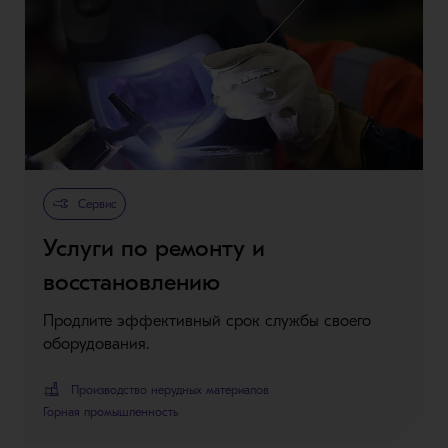
Metso Plus
Сервис
Услуги по ремонту и
восстановлению
Продлите эффективный срок службы своего
оборудования.
Производство нерудных материалов
Горная промышленность