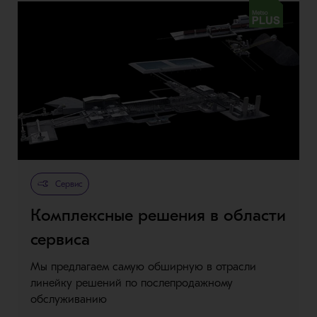
Metso Plus
Сервис
Комплексные решения в области
сервиса
Мы предлагаем самую обширную в отрасли
линейку решений по послепродажному
обслуживанию