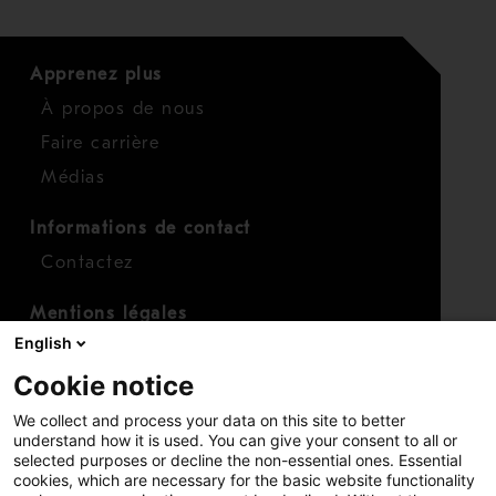
Apprenez plus
À propos de nous
Faire carrière
Médias
Informations de contact
Contactez
Mentions légales
English
Conditions générales
professionnelles sur devis
Cookie notice
Conditions générales
We collect and process your data on this site to better
professionnelles de maintenance
understand how it is used. You can give your consent to all or
selected purposes or decline the non-essential ones. Essential
cookies, which are necessary for the basic website functionality