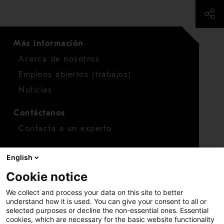
Más información
Acerca de nosotros
Empleos abiertos (trabajos)
Noticias
Contáctanos
Contacta a un experto
Para inversionistas
English
Calendario de inversionistas
Cookie notice
Finanzas
We collect and process your data on this site to better
Acciones
understand how it is used. You can give your consent to all or
selected purposes or decline the non-essential ones. Essential
cookies, which are necessary for the basic website functionality