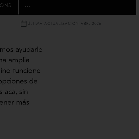
IONS
MOSTRAR MÁS
ÚLTIMA ACTUALIZACIÓN ABR. 2026
emos ayudarle
una amplia
lino funcione
opciones de
 acá, sin
tener más