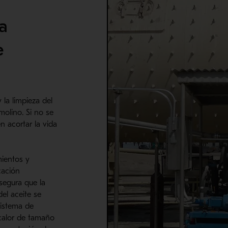
a
e
 la limpieza del
 molino. Si no se
n acortar la vida
mientos y
cación
segura que la
del aceite se
istema de
 calor de tamaño