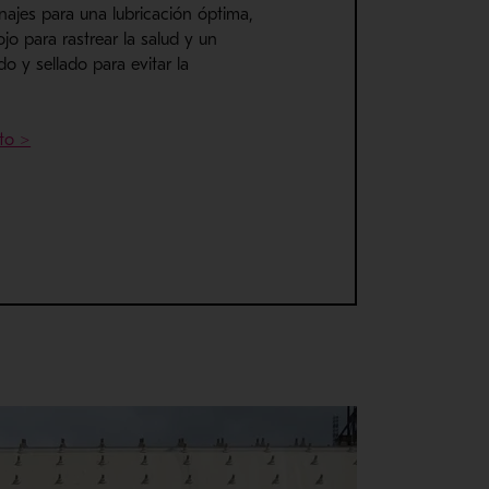
najes para una lubricación óptima,
ojo para rastrear la salud y un
do y sellado para evitar la
- Se abre en una nueva ventana
eto >