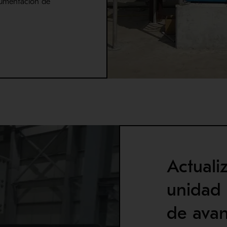
rumentación de
n una nueva ventana
Actuali
unidad 
de avan