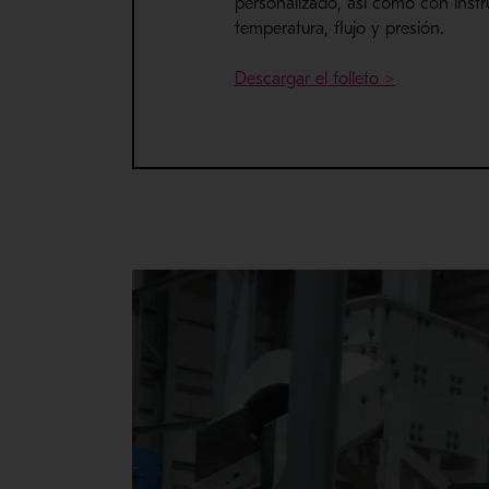
personalizado, así como con inst
temperatura, flujo y presión.
- Se abre e
Descargar el folleto >