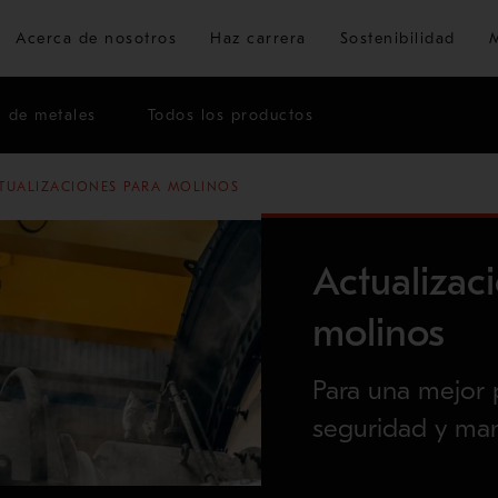
Ir al contenido principal
Acerca de nosotros
Haz carrera
Sostenibilidad
n de metales
Todos los productos
TUALIZACIONES PARA MOLINOS
Actualizac
molinos
Para una mejor p
seguridad y ma