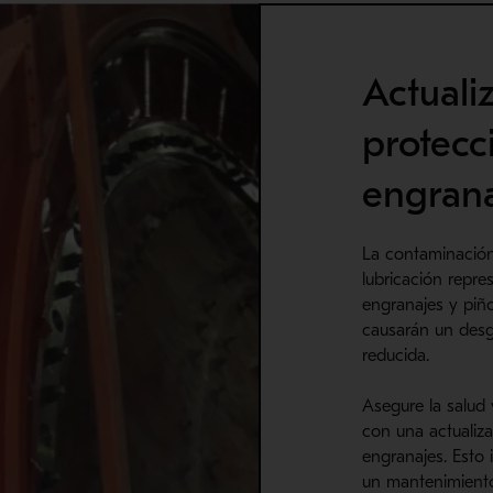
Actuali
protecc
engrana
La contaminación,
lubricación repre
engranajes y piño
causarán un desga
reducida.
Asegure la salud y
con una actualiz
engranajes. Esto
un mantenimiento