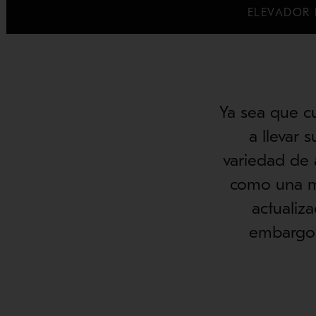
ELEVADOR 
Ya sea que c
a llevar 
variedad de 
como una m
actualiz
embargo 