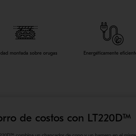
idad montada sobre orugas
Energéticamente eficient
horro de costos con LT220D™
T220D™ combina un chancador de cono y un harnero en el mismo c