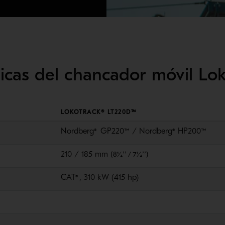
cnicas del chancador móvil L
LOKOTRACK® LT220D™
Nordberg
GP220
/ Nordberg
HP200
®
™
®
™
210 / 185 mm
(8
⅟₄’’
/ 7
⅟₄
’’)
CAT
, 310 kW (415 hp)
®