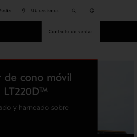
Media
Ubicaciones
Contacto de ventas
 de cono móvil
® LT220D™
cado y harneado sobre