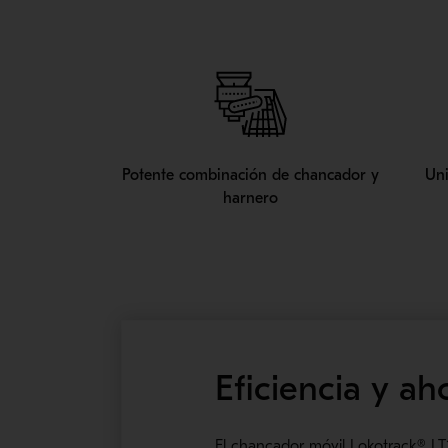
Potente combinación de chancador y
Un
harnero
Eficiencia y a
El chancador móvil Lokotrack® L