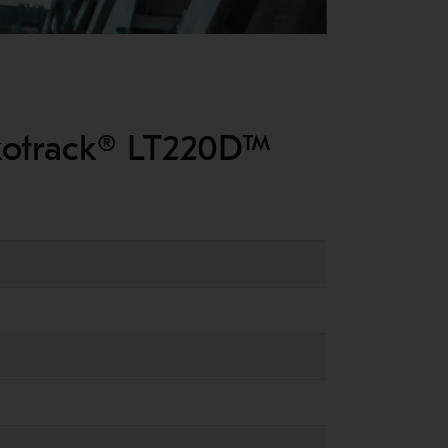
okotrack® LT220D™