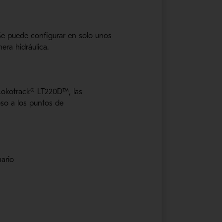
 Se puede configurar en solo unos
era hidráulica.
 Lokotrack® LT220D™, las
eso a los puntos de
ario