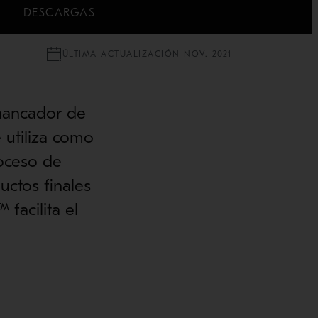
DESCARGAS
ÚLTIMA ACTUALIZACIÓN NOV. 2021
hancador de
 utiliza como
roceso de
uctos finales
facilita el