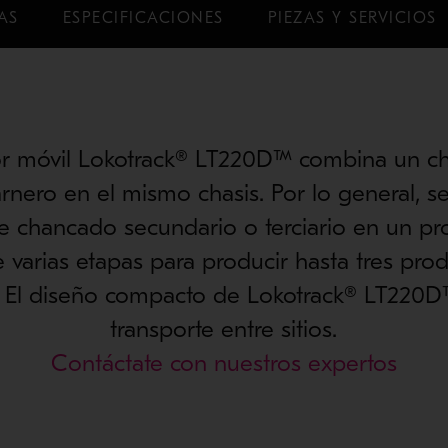
AS
ESPECIFICACIONES
PIEZAS Y SERVICIOS
or móvil Lokotrack® LT220D™ combina un c
rnero en el mismo chasis. Por lo general, se
e chancado secundario o terciario en un p
varias etapas para producir hasta tres prod
. El diseño compacto de Lokotrack® LT220D™ 
transporte entre sitios.
Contáctate con nuestros expertos