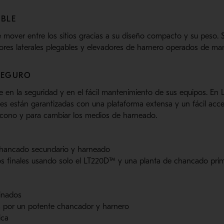
BLE
 mover entre los sitios gracias a su diseño compacto y su peso.
ores laterales plegables y elevadores de harnero operados de man
SEGURO
e en la seguridad y en el fácil mantenimiento de sus equipos. En
iles están garantizadas con una plataforma extensa y un fácil acc
cono y para cambiar los medios de harneado.
 chancado secundario y harneado
os finales usando solo el LT220D™ y una planta de chancado prim
inados
 por un potente chancador y harnero
ica