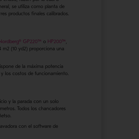
al, se utiliza como planta de
es productos finales calibrados.
Nordberg® GP220™
o
HP200™
,
,4 m2 (10 yd2) proporciona una
dispone de la máxima potencia
 y los costos de funcionamiento.
icio y la parada con un solo
ámetros. Todos los chancadores
etso.
avadora con el software de