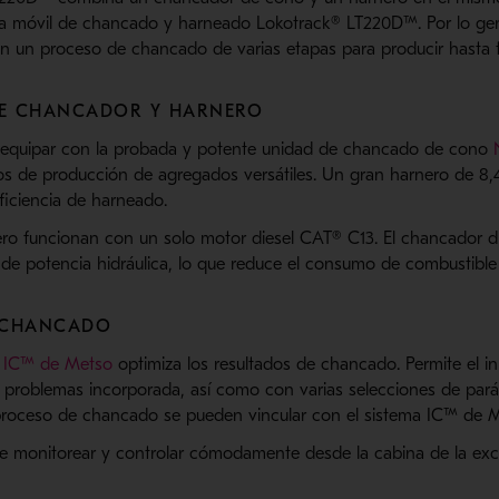
 móvil de chancado y harneado Lokotrack® LT220D™. Por lo gener
n un proceso de chancado de varias etapas para producir hasta tr
DE CHANCADOR Y HARNERO
equipar con la probada y potente unidad de chancado de cono
tos de producción de agregados versátiles. Un gran harnero de 8
ficiencia de harneado.
ro funcionan con un solo motor diesel CAT® C13. El chancador 
 de potencia hidráulica, lo que reduce el consumo de combustible
E CHANCADO
s
IC™ de Metso
optimiza los resultados de chancado. Permite el in
 problemas incorporada, así como con varias selecciones de par
proceso de chancado se pueden vincular con el sistema IC™ de M
e monitorear y controlar cómodamente desde la cabina de la exc