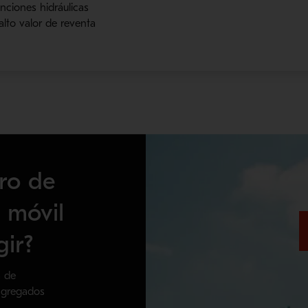
nciones hidráulicas
alto valor de reventa
ro de
 móvil
gir?
a de
agregados