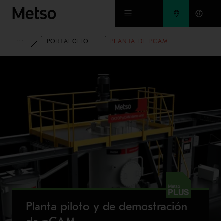
Ir al contenido principal
HOME
PORTAFOLIO
PLANTA DE PCAM
Planta piloto y de demostración