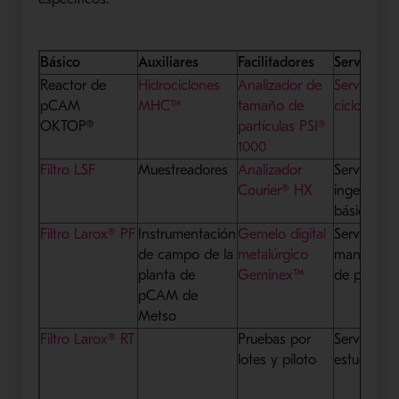
Básico
Auxiliares
Facilitadores
Servicios
Reactor de
Hidrociclones
Analizador de
Servicios d
pCAM
MHC™
tamaño de
ciclo de vi
OKTOP®
partículas PSI®
1000
Filtro LSF
Muestreadores
Analizador
Servicios 
Courier® HX
ingeniería
básica
Filtro Larox® PF
Instrumentación
Gemelo digital
Servicios 
de campo de la
metalúrgico
mantenimi
planta de
Geminex™
de proyec
pCAM de
Metso
Filtro Larox® RT
Pruebas por
Servicios 
lotes y piloto
estudios