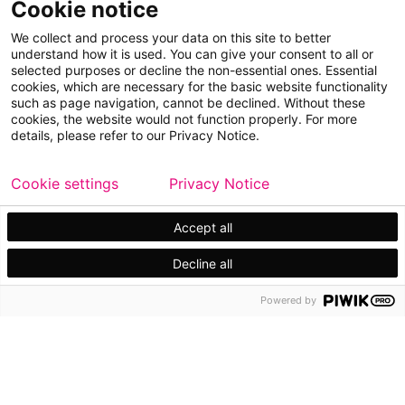
Cookie notice
Contáctanos
Contacta a un experto
We collect and process your data on this site to better
understand how it is used. You can give your consent to all or
selected purposes or decline the non-essential ones. Essential
Para inversionistas
cookies, which are necessary for the basic website functionality
such as page navigation, cannot be declined. Without these
Calendario de inversionistas
cookies, the website would not function properly. For more
Finanzas
details, please refer to our Privacy Notice.
Acciones
Cookie settings
Privacy Notice
Accept all
Decline all
Powered by
Copyright © 2026 Metso
Mapa del sitio
Información legal
Privacidad
Marca comercial