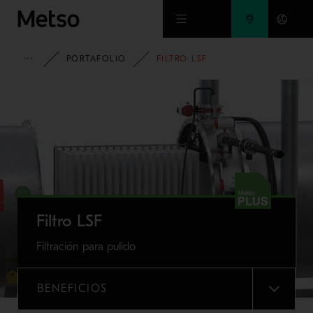
Ir al contenido principal
HOME
PORTAFOLIO
FILTRO LSF
Filtro LSF
Filtración para pulido
BENEFICIOS
MENU