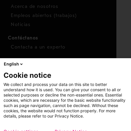
Acerca de nosotros
Empleos abiertos (trabajos)
Noticias
Contáctanos
Contacta a un experto
Para inversionistas
English
Calendario de inversionistas
Cookie notice
Finanzas
We collect and process your data on this site to better
Acciones
understand how it is used. You can give your consent to all or
selected purposes or decline the non-essential ones. Essential
cookies, which are necessary for the basic website functionality
such as page navigation, cannot be declined. Without these
cookies, the website would not function properly. For more
details, please refer to our Privacy Notice.