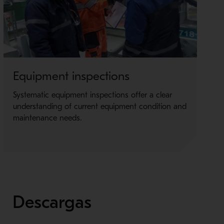
Equipment inspections
S
p
Systematic equipment inspections offer a clear
understanding of current equipment condition and
Be
maintenance needs.
de
du
Descargas