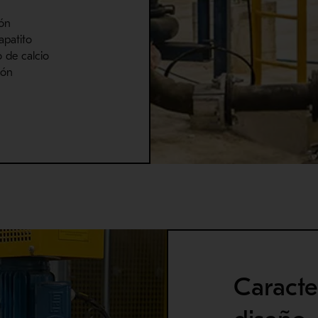
ón
apatito
 de calcio
ión
Caracte