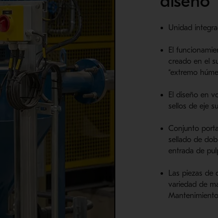
diseño
Unidad integra
El funcionamie
creado en el su
“extremo húmed
El diseño en v
sellos de eje 
Conjunto port
sellado de dobl
entrada de pul
Las piezas de 
variedad de mat
Mantenimiento 