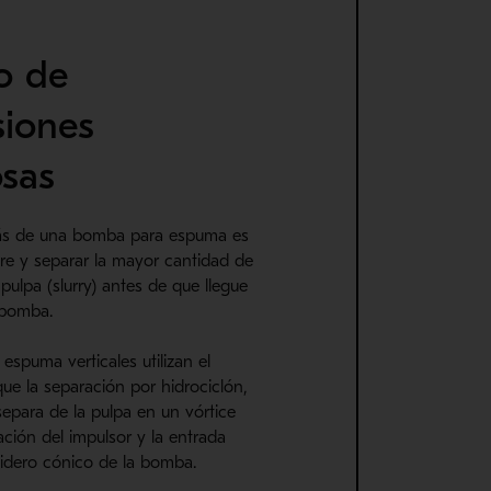
o de
siones
sas
rás de una bomba para espuma es
ire y separar la mayor cantidad de
 pulpa (slurry) antes de que llegue
 bomba.
spuma verticales utilizan el
ue la separación por hidrociclón,
separa de la pulpa en un vórtice
ación del impulsor y la entrada
midero cónico de la bomba.