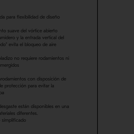
da para flexibilidad de diseño
nto suave del vórtice abierto
midero y la entrada vertical del
o” evita el bloqueo de aire
oladizo no requiere rodamientos ni
sumergidos
arodamientos con disposición de
e protección para evitar la
pa
desgaste están disponibles en una
eriales diferentes.
simplificado