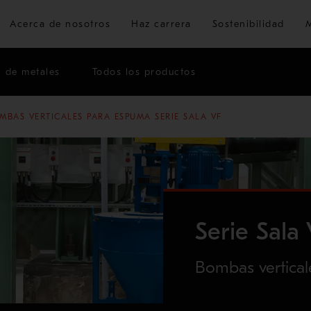
Ir al contenido principal
Acerca de nosotros
Haz carrera
Sostenibilidad
n de metales
Todos los productos
MBAS VERTICALES PARA ESPUMA SERIE SALA VF
Serie Sala
Bombas vertica