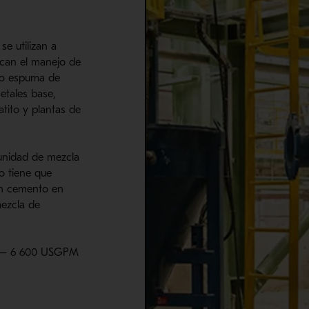
e utilizan a
ican el manejo de
mo espuma de
etales base,
atito y plantas de
unidad de mezcla
o tiene que
on cemento en
ezcla de
h – 6 600 USGPM