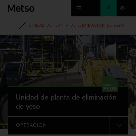
Ir al contenido principal
PORTAFOLIO
UNIDAD DE PLANTA DE ELIMINACIÓN DE YESO
Unidad de planta de eliminación
de yeso
OPERACIÓN
MENU