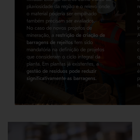
pluviosidade da região e o relevo onde
r
o material poderia ser empilhado
a
também precisam ser avaliados.
a
No caso de novos projetos de
i
mineração, a
restrição de criação de
A
barragens de rejeitos
tem sido
c
mandatória na definição de projetos
c
que consideram o ciclo integral da
q
planta. Em plantas já existentes, a
r
gestão de resíduos pode reduzir
é
significativamente as barragens.
p
t