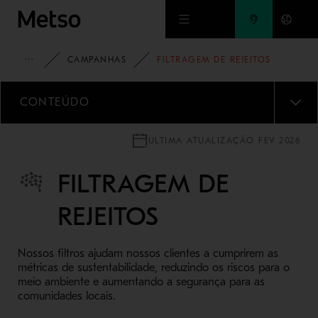
Ir para o conteúdo principal
METSO
CAMPANHAS
FILTRAGEM DE REJEITOS
CONTEÚDO
MENU
ÚLTIMA ATUALIZAÇÃO FEV 2026
FILTRAGEM DE
REJEITOS
Nossos filtros ajudam nossos clientes a cumprirem as
métricas de sustentabilidade, reduzindo os riscos para o
meio ambiente e aumentando a segurança para as
comunidades locais.