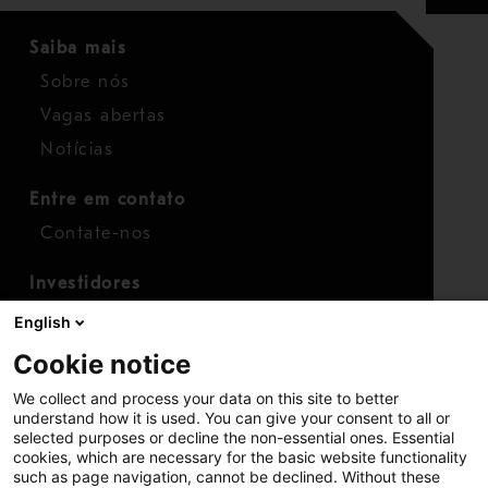
Saiba mais
Sobre nós
Vagas abertas
Notícias
Entre em contato
Contate-nos
Investidores
Calendário para investidores
English
Finanças
Cookie notice
Ações
We collect and process your data on this site to better
understand how it is used. You can give your consent to all or
selected purposes or decline the non-essential ones. Essential
cookies, which are necessary for the basic website functionality
such as page navigation, cannot be declined. Without these