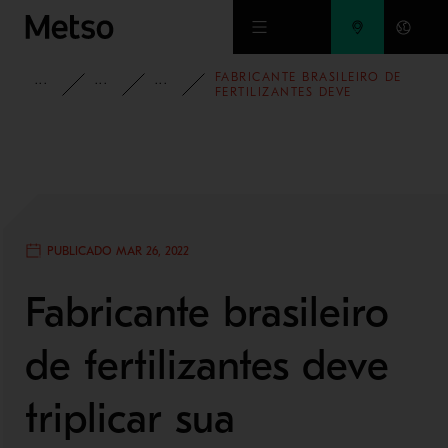
Ir para o conteúdo principal
FABRICANTE BRASILEIRO DE
INSIGHTS
BLOG
BLOG - AGREGADOS
FERTILIZANTES DEVE
TRIPLICAR SUA CAPACIDADE
DE PRODUÇÃO COM A
ADOÇÃO DE TECNOLOGIAS
METSO OUTOTEC
PUBLICADO MAR 26, 2022
Fabricante brasileiro
de fertilizantes deve
triplicar sua