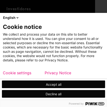
Investidores
Calendário para investidores
English
Finanças
Cookie notice
Ações
We collect and process your data on this site to better
understand how it is used. You can give your consent to all or
selected purposes or decline the non-essential ones. Essential
cookies, which are necessary for the basic website functionality
such as page navigation, cannot be declined. Without these
cookies, the website would not function properly. For more
details, please refer to our Privacy Notice.
Copyright © 2026 Metso
Mapa do site
Cookie settings
Privacy Notice
Aviso legal
Política de privacidade
Marcas registradas
Accept all
Decline all
Powered by