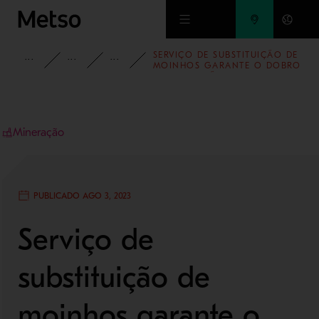
Ir para o conteúdo principal
SERVIÇO DE SUBSTITUIÇÃO DE
INSIGHTS
BLOG
BLOG - MINERAÇÃO E REFINO DE
MOINHOS GARANTE O DOBRO
DA PRODUÇÃO EM
MINERADORA
Mineração
PUBLICADO AGO 3, 2023
Serviço de
substituição de
moinhos garante o