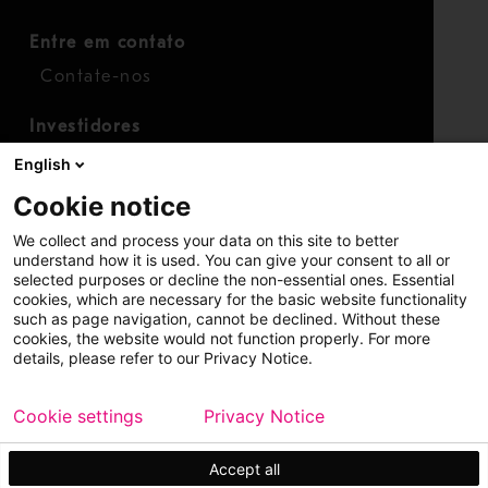
Entre em contato
Contate-nos
Investidores
Calendário para investidores
English
Finanças
Cookie notice
Ações
We collect and process your data on this site to better
understand how it is used. You can give your consent to all or
selected purposes or decline the non-essential ones. Essential
cookies, which are necessary for the basic website functionality
such as page navigation, cannot be declined. Without these
cookies, the website would not function properly. For more
details, please refer to our Privacy Notice.
Copyright © 2026 Metso
Mapa do site
Cookie settings
Privacy Notice
Aviso legal
Política de privacidade
Marcas registradas
Accept all