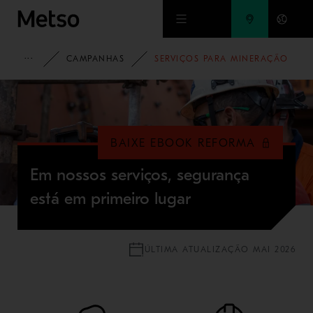
Ir para o conteúdo principal
METSO
CAMPANHAS
SERVIÇOS PARA MINERAÇÃO
BAIXE EBOOK REFORMA
Em nossos serviços, segurança
está em primeiro lugar
ÚLTIMA ATUALIZAÇÃO MAI 2026