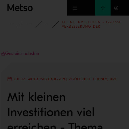
Zum Hauptinhalt springen
KLEINE INVESTITION - GROSSE V
EINSICHTEN
BLOG
BLOG - GESTEINSINDUSTRIE
ERBESSERUNG DER S
ICHERHEIT
Gesteinsindustrie
ZULETZT AKTUALISIERT AUG 2021 | VERÖFFENTLICHT JUNI 11, 2021
Mit kleinen
Investitionen viel
erreichen - Thema