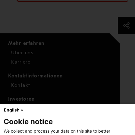
Mehr erfahren
Über uns
Karriere
Kontaktinformationen
Kontakt
Investoren
Investorenkalender
English
Finanzen
Cookie notice
Aktien
We collect and process your data on this site to better