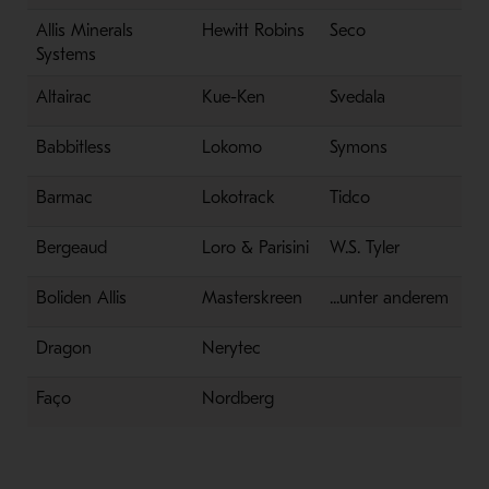
Allis Minerals
Hewitt Robins
Seco
Systems
Altairac
Kue-Ken
Svedala
Babbitless
Lokomo
Symons
Barmac
Lokotrack
Tidco
Bergeaud
Loro & Parisini
W.S. Tyler
Boliden Allis
Masterskreen
...unter anderem
Dragon
Nerytec
Faço
Nordberg