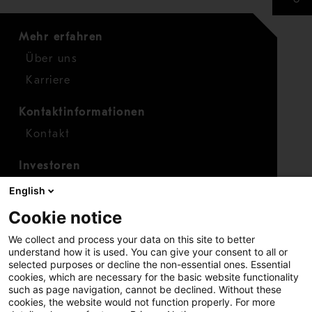
Mehr erfahren
Über uns
Karriere
Kontaktinformationen
Kontakt
Investoren
Investorenkalender
English
Finanzen
Cookie notice
Aktien
We collect and process your data on this site to better
understand how it is used. You can give your consent to all or
selected purposes or decline the non-essential ones. Essential
cookies, which are necessary for the basic website functionality
such as page navigation, cannot be declined. Without these
cookies, the website would not function properly. For more