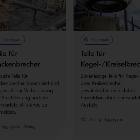
Spare parts
Spare parts
ile für
Teile für
ackenbrecher
Kegel-/Kreiselbre
uste Teile für
Zuverlässige Teile für Kegel-
kenbrecher, konstruiert und
oder Kreiselbrecher
gestellt zur Verbesserung
gewährleisten eine stabile
 Brechleistung und um
Produktion ohne unerwarte
rwartete Stillstände zu
Ausfälle.
meiden.
Mining
Aggregates
Aggregates
Mining