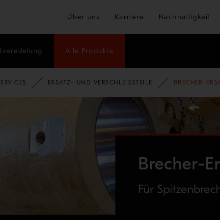
Zum Hauptinhalt springen
Über uns
Karriere
Nachhaltigkeit
lveredelung
Alle Produkte
ERVICES
ERSATZ- UND VERSCHLEISSTEILE
BRECHER-ERSA
Brecher-Er
Für Spitzenbrec