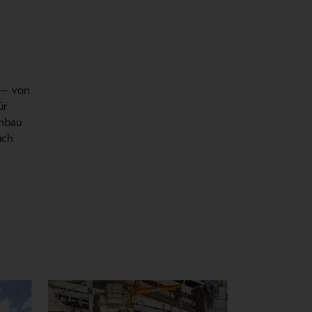
e – von
ür
inbau
uch