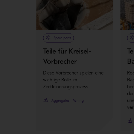
Spare parts
Teile für Kreisel-
Te
Vorbrecher
B
Diese Vorbrecher spielen eine
Rob
wichtige Rolle im
Bac
Zerkleinerungsprozess.
her
der
une
Aggregates
Mining
ver