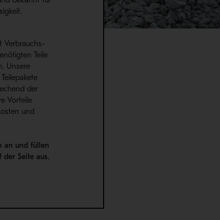
sind bekannt für
igkeit.
t Verbrauchs-
enötigten Teile
en. Unsere
 Teilepakete
rechend der
 Vorteile
Kosten und
n an und füllen
 der Seite aus.