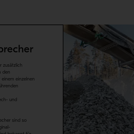
lbrecher
 zusätzlich
on den
t einem einzelnen
führenden
ech- und
recher sind so
ginal-