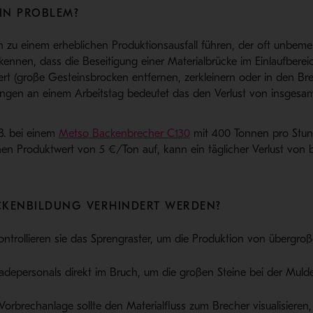
EIN PROBLEM?
zu einem erheblichen Produktionsausfall führen, der oft unbemerkt
kennen, dass die Beseitigung einer Materialbrücke im Einlaufbere
rt (große Gesteinsbrocken entfernen, zerkleinern oder in den Bre
dungen an einem Arbeitstag bedeutet das den Verlust von insgesam
 B. bei einem
Metso Backenbrecher C130
mit 400 Tonnen pro Stun
Produktwert von 5 €/Ton auf, kann ein täglicher Verlust von b
CKENBILDUNG VERHINDERT WERDEN?
ntrollieren sie das Sprengraster, um die Produktion von übergroß
adepersonals direkt im Bruch, um die großen Steine bei der Muld
Vorbrechanlage sollte den Materialfluss zum Brecher visualisieren