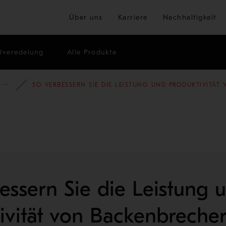
Zum Hauptinhalt springen
Über uns
Karriere
Nachhaltigkeit
lveredelung
Alle Produkte
TEN
BLOG
BLOG - GESTEINSINDUSTRIE
SO VERBESSERN SIE DIE LEISTUNG UND PRODUKTIVITÄ
essern Sie die Leistung 
ivität von Backenbreche