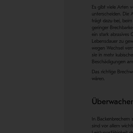
Es gibt viele Arten v
unterscheiden. Die 
trägt dazu bei, beim
geringer Brechbarkei
ein stark abrasives 
Lebensdauer zu gewä
wegen Wechsel vermi
sie in mehr kubisch
Beschädigungen am F
Das richtige Brechw
wären.
Überwachen
In Backenbrechern s
sind vor allem wich
Leistungsfähigkeit d