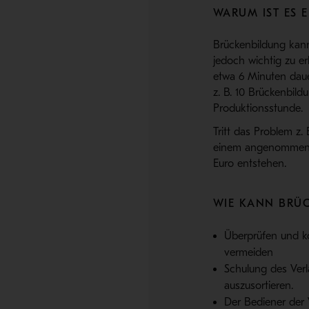
WARUM IST ES 
Brückenbildung kann 
jedoch wichtig zu er
etwa 6 Minuten daue
z. B. 10 Brückenbil
Produktionsstunde.
Tritt das Problem z.
einem angenommenen 
Euro entstehen.
WIE KANN BRÜ
Überprüfen und ko
vermeiden
Schulung des Verl
auszusortieren.
Der Bediener der 