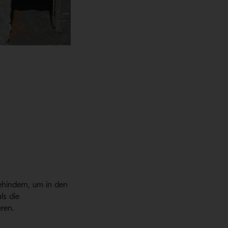
ehindern, um in den
ls die
eren.