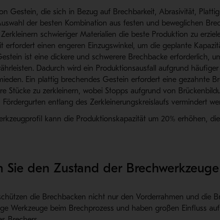
on Gestein, die sich in Bezug auf Brechbarkeit, Abrasivität, Plattig
Auswahl der besten Kombination aus festen und beweglichen Bre
 Zerkleinern schwieriger Materialien die beste Produktion zu erziel
t erfordert einen engeren Einzugswinkel, um die geplante Kapazitä
Gestein ist eine dickere und schwerere Brechbacke erforderlich, u
hrleisten. Dadurch wird ein Produktionsausfall aufgrund häufige
eden. Ein plattig brechendes Gestein erfordert eine gezahnte 
ere Stücke zu zerkleinern, wobei Stopps aufgrund von Brückenbil
ördergurten entlang des Zerkleinerungskreislaufs vermindert w
erkzeugprofil kann die Produktionskapazität um 20% erhöhen, die
 Sie den Zustand der Brechwerkzeuge
chützen die Brechbacken nicht nur den Vorderrahmen und die Br
tige Werkzeuge beim Brechprozess und haben großen Einfluss auf
es Brechers.