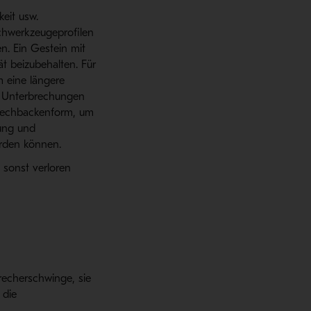
keit usw.
chwerkzeugeprofilen
en. Ein Gestein mit
t beizubehalten. Für
m eine längere
r Unterbrechungen
Brechbackenform, um
dung und
erden können.
 sonst verloren
echerschwinge, sie
 die