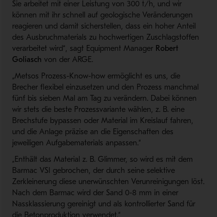
Sie arbeitet mit einer Leistung von 300 t/h, und wir
können mit ihr schnell auf geologische Veränderungen
reagieren und damit sicherstellen, dass ein hoher Anteil
des Ausbruchmaterials zu hochwertigen Zuschlagstoffen
verarbeitet wird“, sagt Equipment Manager
Robert
Goliasch
von der ARGE.
„Metsos Prozess-Know-how ermöglicht es uns, die
Brecher flexibel einzusetzen und den Prozess manchmal
fünf bis sieben Mal am Tag zu verändern. Dabei können
wir stets die beste Prozessvariante wählen, z. B. eine
Brechstufe bypassen oder Material im Kreislauf fahren,
und die Anlage präzise an die Eigenschaften des
jeweiligen Aufgabematerials anpassen.“
„Enthält das Material z. B. Glimmer, so wird es mit dem
Barmac VSI gebrochen, der durch seine selektive
Zerkleinerung diese unerwünschten Verunreinigungen löst.
Nach dem Barmac wird der Sand 0-8 mm in einer
Nassklassierung gereinigt und als kontrollierter Sand für
die Betonproduktion verwendet.“