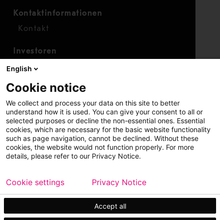
Kontaktinformationen
Kontakt
Investoren
Investorenkalender
English
Finanzen
Cookie notice
Aktien
We collect and process your data on this site to better
understand how it is used. You can give your consent to all or
selected purposes or decline the non-essential ones. Essential
cookies, which are necessary for the basic website functionality
such as page navigation, cannot be declined. Without these
cookies, the website would not function properly. For more
details, please refer to our Privacy Notice.
Copyright © 2026 Metso
Seitenverzeichnis
Cookie settings
Privacy Notice
Haftungshinweis
Datenschutzerklärung
Markenhinweis
Accept all