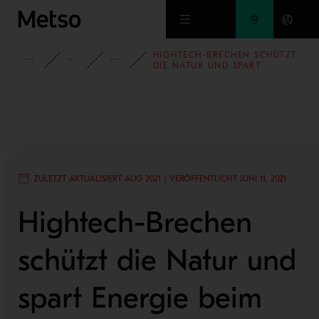
Zum Hauptinhalt springen
HIGHTECH-BRECHEN SCHÜTZT
EINSICHTEN
KUNDENERFOLGSGESCHICHTEN
GESTEINSINDUSTRIE
DIE NATUR UND SPART
ENERGIE BEIM BAU VON
ÖSTERREICHS LÄNGSTEM
EISENBAHNTUNNEL
ZULETZT AKTUALISIERT AUG 2021 | VERÖFFENTLICHT JUNI 11, 2021
Hightech-Brechen
schützt die Natur und
spart Energie beim