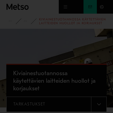
Siirry pääsisältöön
KIVIAINESTUOTANNOSSA KÄYTETTÄVIEN
KIVIAINESALA
PALVELUT
LAITTEIDEN HUOLLOT JA KORJAUKSET
Kiviainestuotannossa
käytettävien laitteiden huollot ja
korjaukset
TARKASTUKSET
VALIKKO