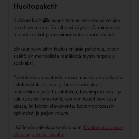
Huoltopaketit
Kiviainestuottajille suunniteltujen elinkaaripalvelujen
tavoitteena on pitää laitteesi käynnissä, minimoida
tuotantokatkot ja maksimoida tuotannon määrä.
Elinkaaripalveluihin kuuluu erilaisia paketteja, joiden
sisältö on mahdollista räätälöidä täysin tarpeisiisi
sopivaksi.
Paketteihin on saatavilla muun muassa aikataulutetut
laitetarkistukset, osa- ja huoltosuositukset,
mahdollinen jatkettu laitetakuu, tärkeimpien vara- ja
kulutusosien varastointi, osatoimitukset sovitussa
ajassa, laitteiden etävalvonta, tuotantoprosessin
optimointi ja paljon muuta.
Lisätietoja palvelupaketeista saat
Kiviainestuotannon
elinkaaripalvelut -sivulta
.