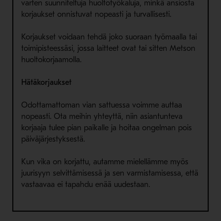
varten suunniteltuja huoltotyökaluja, minkä ansiosta
korjaukset onnistuvat nopeasti ja turvallisesti.
Korjaukset voidaan tehdä joko suoraan työmaalla tai
toimipisteessäsi, jossa laitteet ovat tai sitten Metson
huoltokorjaamolla.
Hätäkorjaukset
Odottamattoman vian sattuessa voimme auttaa
nopeasti. Ota meihin yhteyttä, niin asiantunteva
korjaaja tulee pian paikalle ja hoitaa ongelman pois
päiväjärjestyksestä.
Kun vika on korjattu, autamme mielellämme myös
juurisyyn selvittämisessä ja sen varmistamisessa, että
vastaavaa ei tapahdu enää uudestaan.