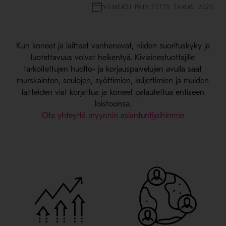
VIIMEKSI PÄIVITETTY TAMMI 2025
Kun koneet ja laitteet vanhenevat, niiden suorituskyky ja
luotettavuus voivat heikentyä. Kiviainestuottajille
tarkoitettujen huolto- ja korjauspalvelujen avulla saat
murskainten, seulojen, syöttimien, kuljettimien ja muiden
laitteiden viat korjattua ja koneet palautettua entiseen
loistoonsa.
Ota yhteyttä myynnin asiantuntijoihimme