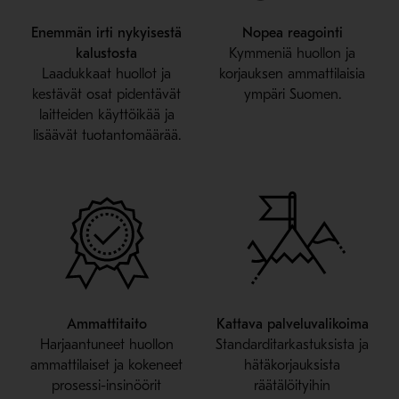
Enemmän irti nykyisestä
Nopea reagointi
kalustosta
Kymmeniä huollon ja
Laadukkaat huollot ja
korjauksen ammattilaisia
kestävät osat pidentävät
ympäri Suomen.
laitteiden käyttöikää ja
lisäävät tuotantomäärää.
Ammattitaito
Kattava palveluvalikoima
Harjaantuneet huollon
Standarditarkastuksista ja
ammattilaiset ja kokeneet
hätäkorjauksista
prosessi-insinöörit
räätälöityihin