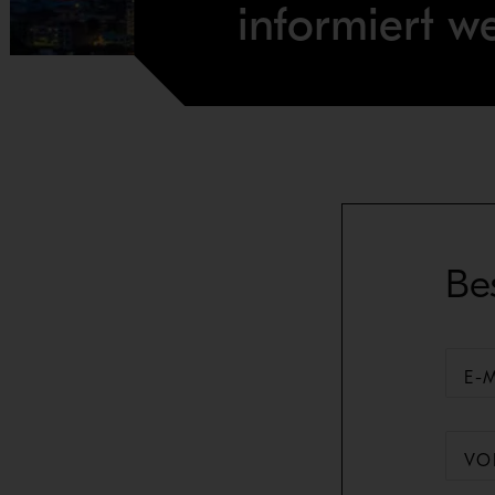
informiert w
Be