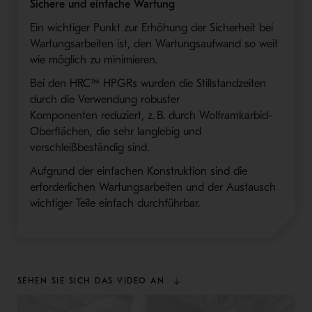
S
ichere und einfache Wartung
Ein wichtiger Punkt zur Erhöhung der Sicherheit bei
Wartun
g
sarbeiten ist, den
W
artungsaufwand so weit
wie möglich zu minimieren.
Bei den
HRC™ HPGR
s wurden die Stillstandzeiten
durch die Verwendung robuster
K
omponent
en
reduziert
, z. B. durch Wolframkarbid-
Oberflächen, die
sehr langlebig und
verschleißbeständig sind
.
Aufgrund der einfachen Konstruktion sind die
erforderlichen Wartungsarbeiten und der Austausch
wichtiger Teile einfach durchführbar
.
SEHEN SIE SICH DAS VIDEO AN