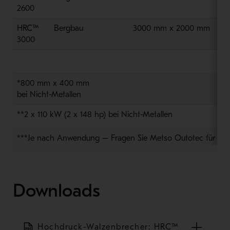
2600
HRC™
Bergbau
3000 mm x 2000 mm
2 
3000
*800 mm x 400 mm
bei
Nicht-M
etall
en
**2 x 110 kW (2 x 148 hp)
bei Nicht-M
etall
en
***
Je nach Anwendung – Fragen Sie
Metso
Outotec
für wei
Downloads
Hochdruck-Walzenbrecher: HRC™