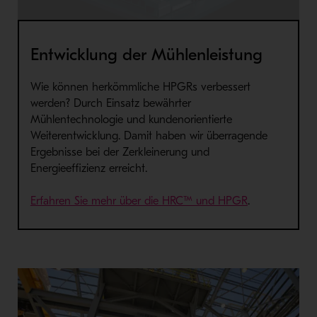
Entwicklung der Mühlenleistung
Wie können herkömmliche
HPGRs
verbessert
werden
?
Durch Einsatz bewährter
Mühlen
technolog
ie u
nd
kundenorientierte
Weiterentwicklung. Damit haben wir überragende
Ergeb
n
isse bei der Zerkleinerung und
Energieeffizienz erreicht
.
Erfahren Sie mehr über die
HRC™ und HPGR
.