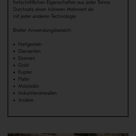
fortschrittlichen Eigenschaften
aus jeder Tonne
Durchsatz einen höheren Mehrwert als
mit
jeder
andere
n
Technologie
.
Breiter Anwendungsbereich
:
Har
tgestein
Diam
ant
en
Eisenerz
Gold
Kupfer
Platin
Molybd
än
Industri
em
ineral
ien
Andere