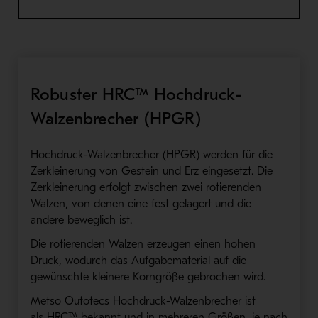
Robuster HRC™ Hochdruck-
Walzenbrecher (HPGR)
H
ochdruck-Walzenbrecher
(HPGR)
werden für die
Zerkleinerung von Gestein und Erz eingesetzt
.
Die
Zerkleinerung erfo
l
gt zwischen zwei rotierenden
Walzen, von denen eine fest gelag
er
t und die
andere beweglich ist
.
Die rotierenden Walzen erzeugen einen hohen
Druck, wodurch das Aufgabem
aterial
auf die
gewünschte kleinere Korngröße gebrochen wird
.
Metso Outotecs
Hochdruck-Walzenbrecher ist
als
HRC™
bekannt und in mehreren Größen
,
je nach