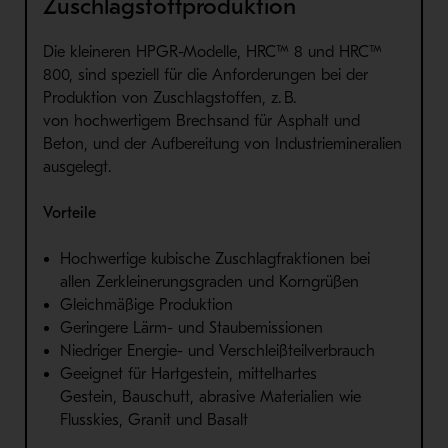
Zuschlagstoffproduktion
Die kleineren
HPGR
-M
odel
le
, HRC™ 8
u
nd HRC™
800,
sind speziell für die Anforderungen bei der
Produktion von Zuschlagstoffen
, z. B.
von
hochwertigem Brechsand für Asphalt und
Beton,
und der Auf
b
ereitung von I
ndustri
e
mineral
ien
ausgelegt
.
Vorteile
H
ochwertige kubische Zuschlag
fraktionen
bei
allen Zerkleinerungsgraden und Korngrüßen
Gleichmäßige P
rodu
k
tion
Geringere Lärm- und Staubemissionen
Niedriger Energie
-
und Verschleißteilverbrauch
Geeignet für Hartgestein
,
mittelhartes
Gestein
,
Bauschutt,
abrasive
M
aterial
ien wie
Flusskies, G
ranit
u
nd
B
asalt