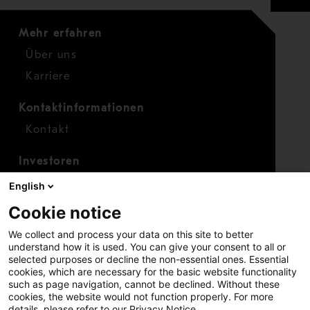
Mehr erfahren
Über uns
Karriere
Kontaktinformationen
Kontakt
Investoren
Investorenkalender
English
Finanzen
Cookie notice
Aktien
We collect and process your data on this site to better
understand how it is used. You can give your consent to all or
selected purposes or decline the non-essential ones. Essential
cookies, which are necessary for the basic website functionality
such as page navigation, cannot be declined. Without these
cookies, the website would not function properly. For more
details, please refer to our Privacy Notice.