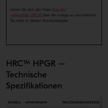
Sehen Sie sich das V
ideo
B
au des
- Öffnet in neuem Fenster
weltgrößten
HPGR
über
die Anlage an und erfahren
Sie
mehr
in diesem
Kundenbeispiel
.
HRC™ HPGR –
Technische
Spezifikationen
MODELL
ANWENDUNG
WALZENDURCHMESSER
MA