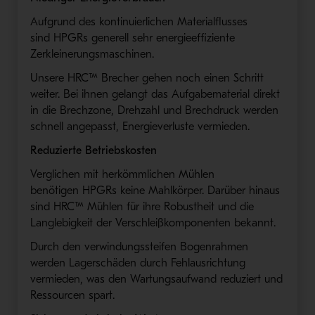
Aufgrund des kontinuierlichen Materialflusses
sind
HPGRs
generell sehr
energ
ie
effi
z
ient
e
Zerkleinerungsmaschinen
.
Unsere
HRC™
Brecher
gehen noch einen Schritt
weiter
.
Bei ihnen gelangt das Aufgabe
material
direkt
in die Brechzone, Drehzahl und Brechdruck
werden
schnell angepasst
,
E
nerg
ieverluste
vermieden
.
Redu
zierte Betriebskosten
Verglichen mit herkömmlichen Mühlen
benötigen
HPGRs
keine Mahlkörper
.
Darüber hinaus
sind
HRC™
Mühlen für ihre Robustheit und die
Langlebigkeit der Verschleißkomponenten bekannt
.
Durch den verwindungsste
i
fen Bogenrahmen
werden Lagerschäden durch Fehlausrichtung
vermieden, was den Wartungsaufwand reduziert und
Ressourcen spart
.