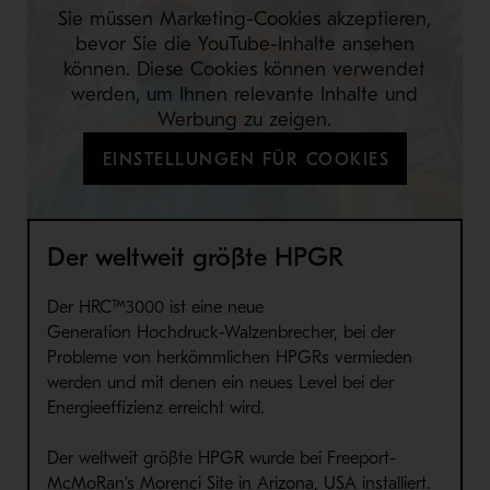
Sie müssen Marketing-Cookies akzeptieren,
bevor Sie die YouTube-Inhalte ansehen
können. Diese Cookies können verwendet
werden, um Ihnen relevante Inhalte und
Werbung zu zeigen.
EINSTELLUNGEN FÜR COOKIES
Der weltweit größte HPGR
Der
HRC™3000 is
t eine neue
G
eneration
Hochdruck-Walzenbrecher, bei der
Probleme von herkömmlichen
HPGRs
vermieden
werden und mit denen ein neues Level bei der
E
nerg
ie
effi
z
ien
z erreicht wird
.
Der weltweit größte
HPGR
wurde bei
Freeport-
McMoRan’s Morenci
S
ite in Arizona, USA
installiert
.