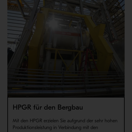
HPGR für den Bergbau
Mit den
HPGR
erzielen Sie aufgrund der
sehr
hohen
P
rodu
k
tion
sleistung
in Verbindung mit
den