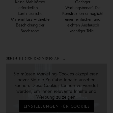
Kein
e
Mahlkörper
Geringer
erforderlich –
Wartungsbedarf
.
Die
k
ontinu
ierlicher
Konstruktion ermöglicht
M
aterial
fluss –
d
ire
kte
einen einfachen und
Beschickung der
leichten Austausch
Brechzone
wichtiger Teile
.
SEHEN SIE SICH DAS VIDEO AN
Sie müssen Marketing-Cookies akzeptieren,
bevor Sie die YouTube-Inhalte ansehen
können. Diese Cookies können verwendet
werden, um Ihnen relevante Inhalte und
Werbung zu zeigen.
EINSTELLUNGEN FÜR COOKIES