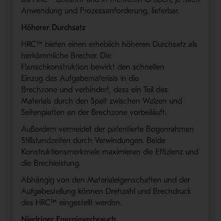
Anwendung und Prozessanforderung
,
lieferbar
.
Höherer Durchsatz
HRC™
bieten einen erheblich höheren Durchsatz als
herkömmliche Brecher. Die
Flanschkonstruktion
bewirkt den schnellen
Einzug
das Aufgabematerial
s
in die
Brechzone
und
verhindert, dass ein Teil des
Material
s
durch den Spalt zwischen Walzen und
Seitenplatten an der Brechzone vorbeiläuft
.
Außerdem ver
meidet
der
patent
ierte Bogenrahmen
Stillstandzeiten durch Verwindungen
.
Beide
Konstruktionsmerkmale maximieren die Effizienz und
die Brechleistung.
Abhängig von den Materialeigenschaften und der
Aufgabestellung können Drehzahl und Brechdruck
des
HRC™
eingestellt werden
.
Niedriger
Energ
ieverbrauch