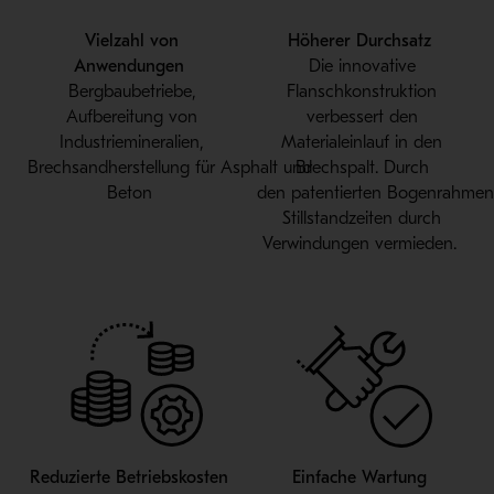
V
ielzahl von
Höherer Durchsatz
Anwendungen
Die innovative
Bergbaubetriebe,
Flanschkonstruktion
Aufbereitung von
verbesser
t
den
I
ndustri
e
mineral
ien,
Materialeinlauf in den
Brechsandherstellung
f
ü
r
A
sphalt
und
Brechspalt
.
D
urch
Beton
den
patent
ierte
n
Bogenrahmen
Stillstandzeiten durch
Ver
wind
ungen vermieden
.
Redu
zierte Betriebskosten
E
infache Wartung