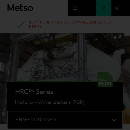
Zum Hauptinhalt springen
HRC™ SERIE HOCHDRUCK-WALZENBRECHER
PORTFOLIO
(HPGR)
HRC™ Series
Hochdruck-Walzenbrecher (HPGR)
ANWENDUNGEN
MENU