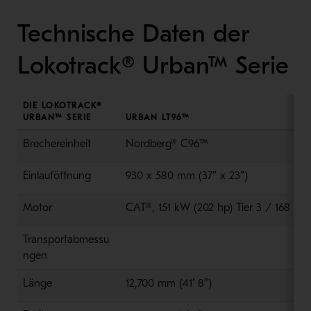
Technische Daten der
Lokotrack® Urban™ Serie
DIE LOKOTRACK®
URBAN™ SERIE
URBAN LT96™
Brechereinheit
Nordberg® C96™
Einlauföffnung
930 x 580 mm (37″ x 23″)
Motor
CAT®, 151 kW (202 hp) Tier 3 / 168 kW
Transportabmessu
ngen
Länge
12,700 mm (41′ 8″)