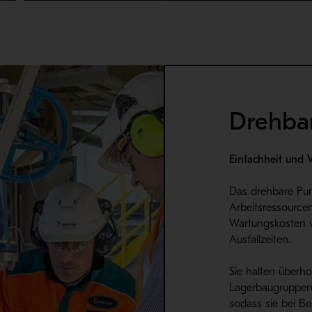
Drehba
Einfachheit und 
Das drehbare Pu
Arbeitsressource
Wartungskosten v
Ausfallzeiten.
Sie halten überh
Lagerbaugruppen
sodass sie bei B