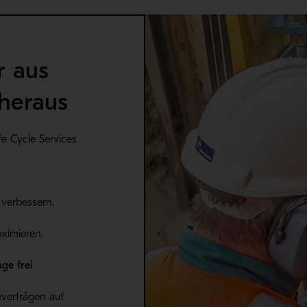
r aus
heraus
e Cycle Services
 verbessern.
ximieren.
age frei
everträgen auf