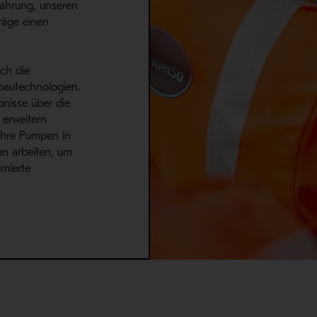
fahrung, unseren
räge einen
ch die
bautechnologien.
bnisse über die
 erweitern
 Ihre Pumpen in
en arbeiten, um
imierte