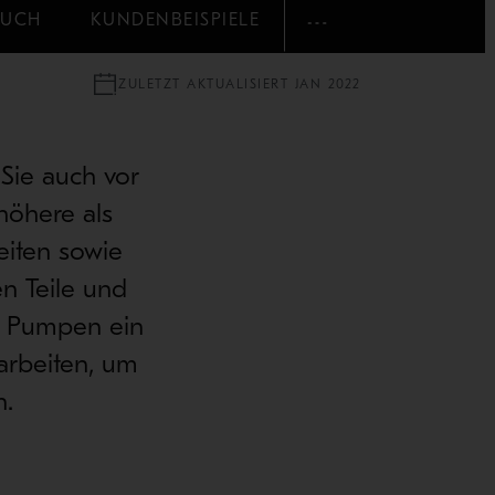
BUCH
KUNDENBEISPIELE
MEHR ZEIGEN
ZULETZT AKTUALISIERT JAN 2022
Sie auch vor
höhere als
eiten sowie
n Teile und
l Pumpen ein
 arbeiten, um
n.