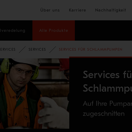
Zum Hauptinhalt springen
Über uns
Karriere
Nachhaltigkeit
lveredelung
Alle Produkte
ERVICES
SERVICES
SERVICES FÜR SCHLAMMPUMPEN
Services fü
Schlammp
Auf Ihre Pumpa
zugeschnitten