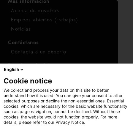
Más información
Acerca de nosotros
Empleos abiertos (trabajos)
Noticias
Contáctanos
Contacta a un experto
Para inversionistas
English
Calendario de inversionistas
Cookie notice
Finanzas
We collect and process your data on this site to better
Acciones
understand how it is used. You can give your consent to all or
selected purposes or decline the non-essential ones. Essential
cookies, which are necessary for the basic website functionality
such as page navigation, cannot be declined. Without these
cookies, the website would not function properly. For more
details, please refer to our Privacy Notice.