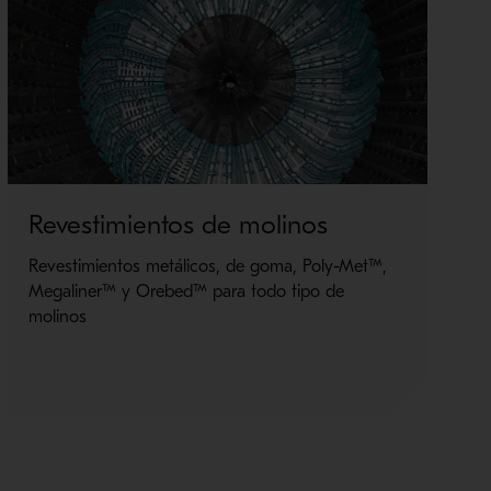
Revestimientos de molinos
P
m
Revestimientos metálicos, de goma, Poly-Met™,
Megaliner™ y Orebed™ para todo tipo de
Pi
molinos
pe
tie
má