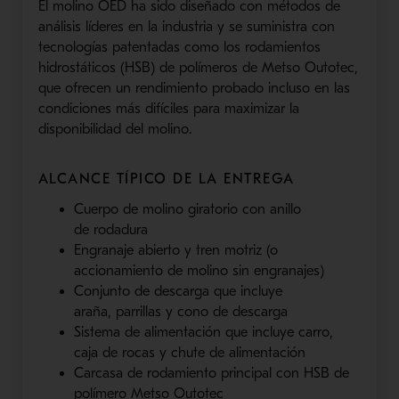
El molino
OED
ha sido diseñado con métodos de
análisis líderes en la industria y se suministra con
tecnologías patentadas como
los rodamientos
hidrostáticos (
HSB
) de polímeros de
Metso
Outotec
,
que ofrece
n
un rendimiento probado incluso en las
condiciones más difíciles para maximizar la
disponibilidad del molino.
ALCANCE TÍPICO DE
LA
ENTREGA
Cuerpo de molino giratorio con anillo
de
rodadura
Engranaje abierto y tren motriz (o
accionamiento de molino sin engranajes)
Conjunto de descarga que incluye
araña,
parrilla
s y cono de descarga
Sistema de alimentación que incluye carro,
caja de rocas y
chute
de alimentación
Carcasa de
rodamiento
principal con
HSB
de
polímero
Metso
Outotec