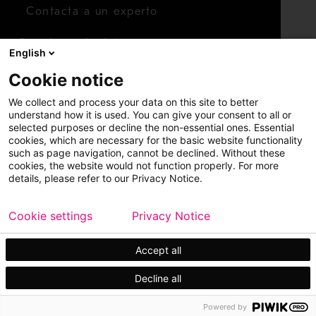
Contacta a un experto
Para inversionistas
English
Calendario de inversionistas
Cookie notice
Finanzas
We collect and process your data on this site to better
Acciones
understand how it is used. You can give your consent to all or
selected purposes or decline the non-essential ones. Essential
cookies, which are necessary for the basic website functionality
such as page navigation, cannot be declined. Without these
cookies, the website would not function properly. For more
details, please refer to our Privacy Notice.
Cookie settings
Privacy Notice
Copyright © 2026 Metso
Mapa del sitio
Información legal
Privacidad
Marca comercial
Accept all
Decline all
Powered by