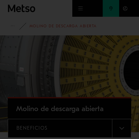
Ir al contenido principal
PORTAFOLIO
MOLINO DE DESCARGA ABIERTA
Molino de descarga abierta
BENEFICIOS
MENU