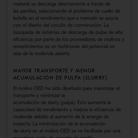
material se descarga directamente a través de
las
parrillas, solucionando el problema de
cuello de
botella en el rendimiento que a menudo se asocia
con el diseño del circuito de
conminución
. La
búsqueda de sistemas de descarga de pulpa de alta
eficiencia por parte de los proveedores de molinos y
revestimientos es un testimonio del potencial
en
alza
de la molienda abierta.
MAYOR
TRANSPORTE Y
MENOR
ACUMULACIÓN
DE
PULPA (
SLURRY
)
El molino
OED
ha sido diseñado para maximizar el
transporte y minimizar la
acumulación
de
slurry
(pulpa)
. Esto aumenta la
capacidad de rendimiento y mejora la eficiencia de
molienda debido al aumento de la energía de
impacto. La minimización de la acumulación
de
slurry
en el molino
OED
se ve facilitada por una
novedosa araña de soporte de
parrilla
.