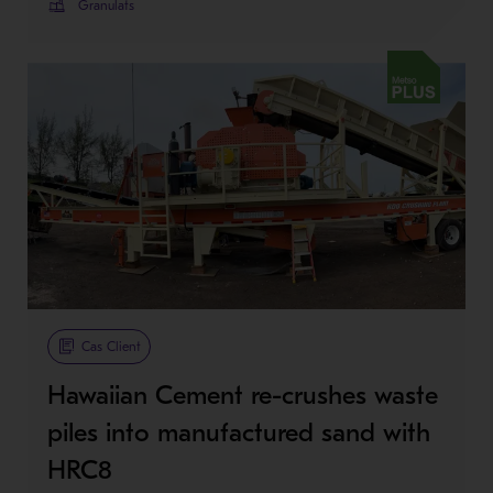
Granulats
Metso Plus
Cas Client
Hawaiian Cement re-crushes waste
piles into manufactured sand with
HRC8