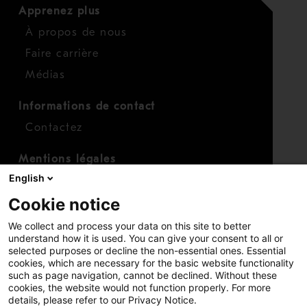
Apprenez plus
À propos de nous
Faire carrière
Médias
Informations de contact
Contactez
Mentions légales
English
Conditions générales
professionnelles sur devis
Cookie notice
Conditions générales
We collect and process your data on this site to better
professionnelles de maintenance
understand how it is used. You can give your consent to all or
selected purposes or decline the non-essential ones. Essential
cookies, which are necessary for the basic website functionality
such as page navigation, cannot be declined. Without these
cookies, the website would not function properly. For more
details, please refer to our Privacy Notice.