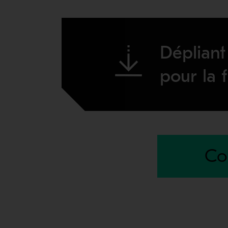
Dépliant
pour la f
Co