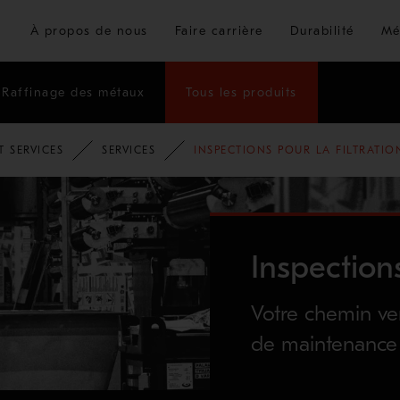
Passer au contenu principal
À propos de nous
Faire carrière
Durabilité
Mé
Raffinage des métaux
Tous les produits
T SERVICES
SERVICES
INSPECTIONS POUR LA FILTRATIO
Inspections
Votre chemin ver
de maintenance