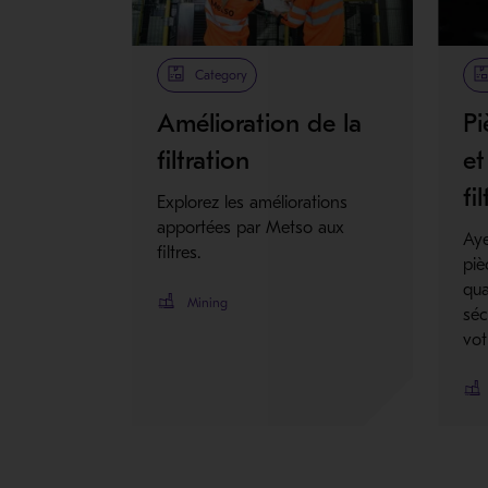
Category
Amélioration de la
Pi
filtration
et
fi
Explorez les améliorations
apportées par Metso aux
Aye
filtres.
piè
qua
Mining
séc
vot