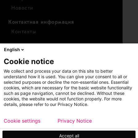
Новости
Контактная информация
Контакты
Для инвесторов
English
Календарь
Cookie notice
Финансовые показатели
We collect and process your data on this site to better
Акции
understand how it is used. You can give your consent to all or
selected purposes or decline the non-essential ones. Essential
cookies, which are necessary for the basic website functionality
such as page navigation, cannot be declined. Without these
cookies, the website would not function properly. For more
details, please refer to our Privacy Notice.
Cookie settings
Privacy Notice
Copyright © 2026 Metso
Карта сайта
Официальное уведомление
Accept all
Конфиденциальность
Торговые марки