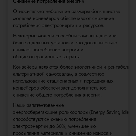
Снижение потребления энергии
Относительно небольшие размеры большинства
моделей конвейеров обеспечивают снижение
потребления электроэнергии и ресурсов.
Некоторые модели способны заменить две или
более отдельных установки, что дополнительно
снижает потребление энергии и
общие
операционные затраты
.
Конвейеры
являются
более
экологичной
и
рентабельно
альтернативой
самосвалам, а совместное
использование стационарных и передвижных
конвейеров обеспечивает дополнительное
снижение общего потребления энергии.
Наши запатентованные
энергосберегающие
роликоопоры
(
Energy
Saving
Idlers
(
способствуют
снижению потребления
электроэнергии до 30%
, уменьшению
просыпания материала и снижению износа и