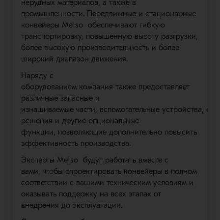
нерудных материалов, а также в
промышленности. Передвижные и стационарные
конвейеры
Metso
обеспечивают гибкую
транспортировку, повышенную высоту разгрузки,
более высокую производительность и более
широкий диапазон движения.
Наряду с
оборудованием
компания
также
предоставляет
различные запасные
и
изнашиваемые
части
,
вспомогательные
устройств
а
,
сер
решения
и
другие опциональные
функции
,
позволяющие
дополнительно повысить
эффективность
производства
.
Э
ксперты
Metso
будут работать вместе
с
вами
,
чтобы спроектировать
конвейер
ы
в полном
соответствии с вашими
техническим условиям и
оказывать поддержку на
всех этапах от
внедрения до эксплуатации.