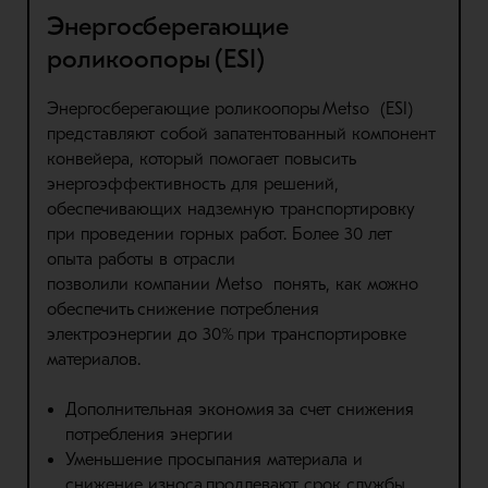
Энергосберегающие
роликоопоры (ESI)
Энергосберегающие
роликоопоры
Metso
(ESI)
представляют собой запатентованный компонент
конвейера, который помогает повысить
энергоэффективность для решений,
обеспечивающих надземную транспортировку
при проведении горных работ. Более 30 лет
опыта работы в отрасли
позволили
компании
Metso
понять, как можно
обеспечить
снижение потребления
электроэнергии
до 30%
при транспортировке
материалов.
Дополнительная экономия
за счет снижения
потребления энергии
Уменьшение просыпания материала и
снижение износа
продлевают срок службы