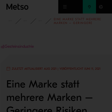
Zum Hauptinhalt springen
EINE MARKE STATT MEHRERE
EINSICHTEN
BLOG
BLOG - GESTEINSINDUSTRIE
MARKEN – GERINGERE
RISIKEN BEIM AUSTAUSCH
VON BRECHERTEILEN
Gesteinsindustrie
ZULETZT AKTUALISIERT AUG 2021 | VERÖFFENTLICHT JUNI 11, 2021
Eine Marke statt
mehrere Marken –
Geringere Risiken