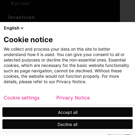
Kontakt
Investoren
Investorenkalender
English
Finanzen
Cookie notice
Aktien
We collect and process your data on this site to better
understand how it is used. You can give your consent to all or
selected purposes or decline the non-essential ones. Essential
cookies, which are necessary for the basic website functionality
such as page navigation, cannot be declined. Without these
cookies, the website would not function properly. For more
details, please refer to our Privacy Notice.
Copyright © 2026 Metso
Seitenverzeichnis
Cookie settings
Privacy Notice
Haftungshinweis
Datenschutzerklärung
Markenhinweis
Accept all
Decline all