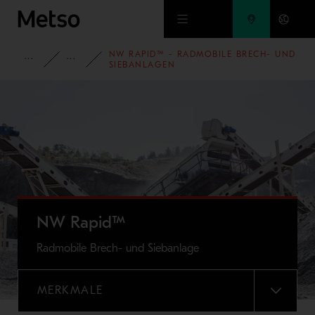
Zum Hauptinhalt springen
NW RAPID™ - RADMOBILE BRECH- UND
GESTEINSAUFBEREITUNG
PRODUKTE
SIEBANLAGEN
NW Rapid™
Radmobile Brech- und Siebanlage
MERKMALE
MENU