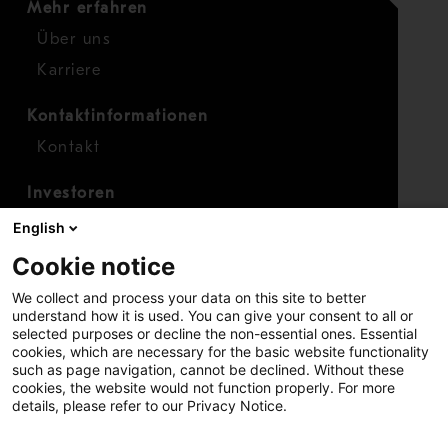
Mehr erfahren
Über uns
Karriere
Kontaktinformationen
Kontakt
Investoren
Investorenkalender
English
Finanzen
Cookie notice
Aktien
We collect and process your data on this site to better
understand how it is used. You can give your consent to all or
selected purposes or decline the non-essential ones. Essential
cookies, which are necessary for the basic website functionality
such as page navigation, cannot be declined. Without these
cookies, the website would not function properly. For more
details, please refer to our Privacy Notice.
Copyright © 2026 Metso
Seitenverzeichnis