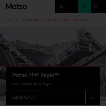
Zum Hauptinhalt springen
PORTFOLIO
NW RAPID™ RADMOBILE BRECHANLAGEN
Metso NW Rapid™
Radmobile Brechanlagen
MERKMALE
MENU