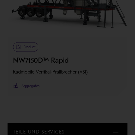
Product
NW7150D™ Rapid
Radmobile Vertikal-Prallbrecher (VSI)
Aggregates
TEILE UND SERVICES