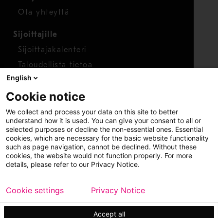
Ota yhteyttä
Sijoittajille
Sijoittajakalenteri
Taloudellista tietoa
English
Osakkeet
Cookie notice
Raportoi huolenaihe
We collect and process your data on this site to better
Whistleblower-työkalu
understand how it is used. You can give your consent to all or
selected purposes or decline the non-essential ones. Essential
cookies, which are necessary for the basic website functionality
such as page navigation, cannot be declined. Without these
cookies, the website would not function properly. For more
details, please refer to our Privacy Notice.
Cookie settings
Privacy Notice
Copyright © 2026 Metso
Sivukartta
Käyttöehdot
Tietosuoja
Tavaramerkit
Accept all