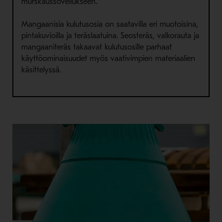
murskaussovellukseen.
Mangaanisia kulutusosia on saatavilla eri muotoisina,
pintakuvioilla ja teräslaatuina. Seosteräs, valkorauta ja
mangaaniteräs takaavat kulutusosille parhaat
käyttöominaisuudet myös vaativimpien materiaalien
käsittelyssä.