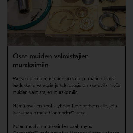
Osat muiden valmistajien
murskaimiin
Metson omien murskainmerkkien ja -mallien lisäksi
laadukkaita varaosia ja kulutusosia on saatavilla myös
muiden valmistajien murskaimiin.
Nämä osat on koottu yhden tuoteperheen alle, jota
kutsutaan nimellä Contender™-sarja.
Kuten muutkin murskainten osat, myös