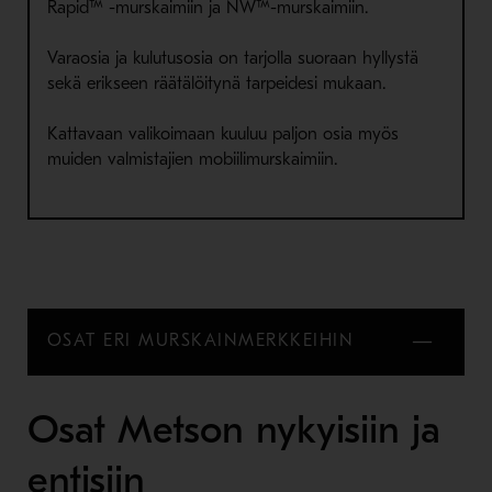
Rapid™ -murskaimiin ja NW™-murskaimiin.
Varaosia ja kulutusosia on tarjolla suoraan hyllystä
sekä erikseen räätälöitynä tarpeidesi mukaan.
Kattavaan valikoimaan kuuluu paljon osia myös
muiden valmistajien mobiilimurskaimiin.
OSAT ERI MURSKAINMERKKEIHIN
Osat Metson nykyisiin ja
entisiin