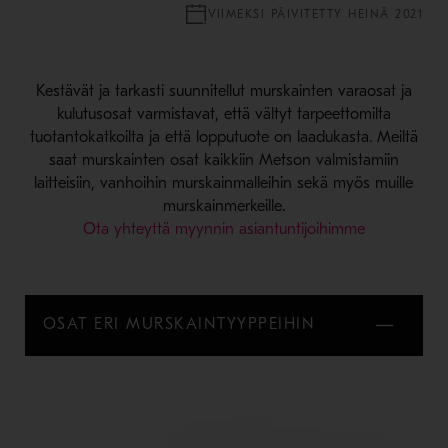
VIIMEKSI PÄIVITETTY HEINÄ 2021
Kestävät ja tarkasti suunnitellut murskainten varaosat ja
kulutusosat varmistavat, että vältyt tarpeettomilta
tuotantokatkoilta ja että lopputuote on laadukasta. Meiltä
saat murskainten osat kaikkiin Metson valmistamiin
laitteisiin, vanhoihin murskainmalleihin sekä myös muille
murskainmerkeille.
Ota yhteyttä myynnin asiantuntijoihimme
OSAT ERI MURSKAINTYYPPEIHIN