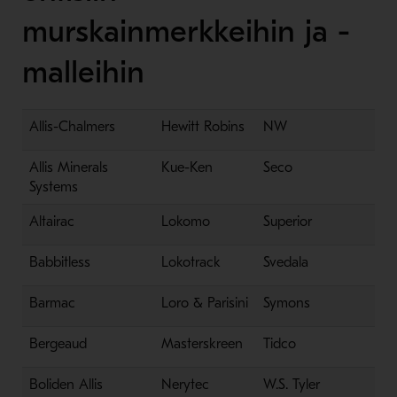
murskainmerkkeihin ja -
malleihin
Allis-Chalmers
Hewitt Robins
NW
Allis Minerals
Kue-Ken
Seco
Systems
Altairac
Lokomo
Superior
Babbitless
Lokotrack
Svedala
Barmac
Loro & Parisini
Symons
Bergeaud
Masterskreen
Tidco
Boliden Allis
Nerytec
W.S. Tyler