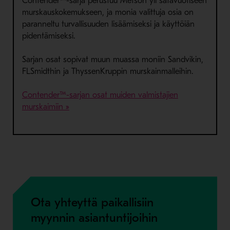
Contender™-sarja perustuu Metson yli satavuotiseen
murskauskokemukseen, ja monia valittuja osia on
paranneltu turvallisuuden lisäämiseksi ja käyttöiän
pidentämiseksi.
Sarjan osat sopivat muun muassa moniin Sandvikin,
FLSmidthin ja ThyssenKruppin murskainmalleihin.
Contender™-sarjan osat muiden valmistajien
murskaimiin »
Ota yhteyttä paikallisiin
myynnin asiantuntijoihin