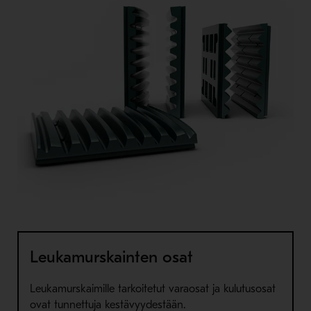
Leukamurskainten osat
Leukamurskaimille tarkoitetut varaosat ja kulutusosat
ovat tunnettuja kestävyydestään.