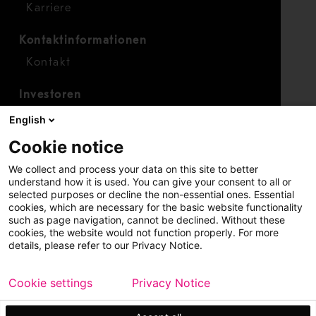
Karriere
Kontaktinformationen
Kontakt
Investoren
Investorenkalender
English
Finanzen
Cookie notice
Aktien
We collect and process your data on this site to better
understand how it is used. You can give your consent to all or
selected purposes or decline the non-essential ones. Essential
cookies, which are necessary for the basic website functionality
such as page navigation, cannot be declined. Without these
cookies, the website would not function properly. For more
details, please refer to our Privacy Notice.
Copyright © 2026 Metso
Seitenverzeichnis
Cookie settings
Privacy Notice
Haftungshinweis
Datenschutzerklärung
Markenhinweis