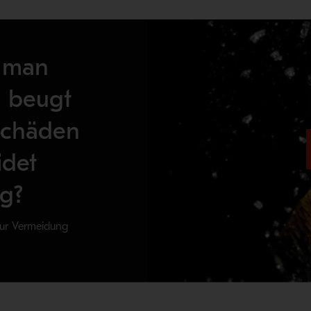
 man
, beugt
chäden
idet
ag?
zur Vermeidung