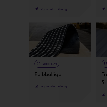
Aggregates
Mining
Spare parts
Reibbeläge
T
Sc
Aggregates
Mining