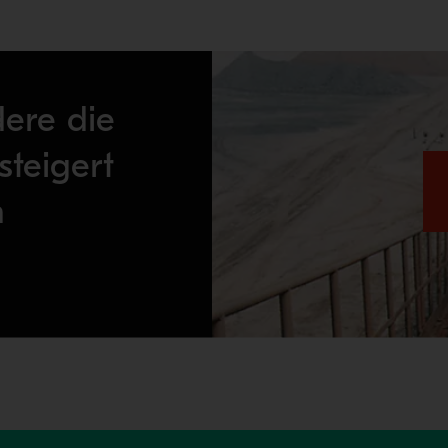
ere die
esteigert
n