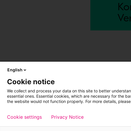
Ko
Ve
English
Mehr erfahren
Kontaktinfor
Cookie notice
Über uns
Kontakt
Karriere
We collect and process your data on this site to better understan
essential ones. Essential cookies, which are necessary for the b
the website would not function properly. For more details, please
Cookie settings
Privacy Notice