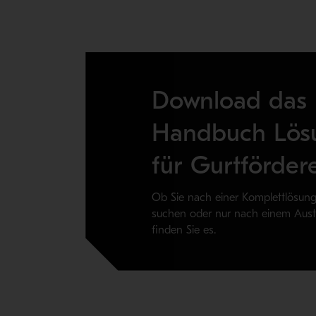
Download das
Handbuch Lös
für Gurtfördere
Ob Sie nach einer Komplettlösung
suchen oder nur nach einem Austa
finden Sie es.