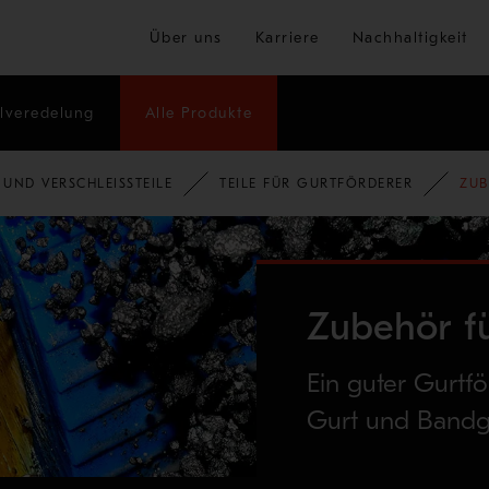
Zum Hauptinhalt springen
Über uns
Karriere
Nachhaltigkeit
lveredelung
Alle Produkte
TE UND SERVICES
 UND VERSCHLEISSTEILE
TEILE FÜR GURTFÖRDERER
ZUB
Zubehör fü
Ein guter Gurtfö
Gurt und Bandg