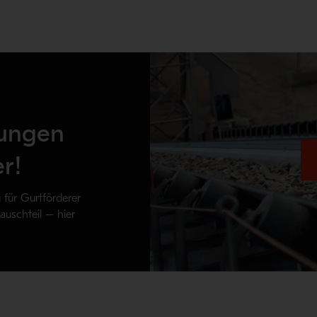
ungen
r!
 für Gurtförderer
uschteil – hier