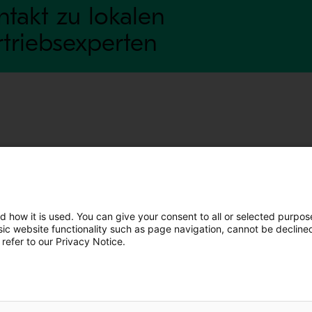
ntakt zu lokalen
rtriebsexperten
mationen
Investoren
Investorenkalender
Finanzen
d how it is used. You can give your consent to all or selected purpos
asic website functionality such as page navigation, cannot be decline
Aktien
 refer to our Privacy Notice.
Copyright © 2026 Metso
Seitenverzeichnis
Haftungshi