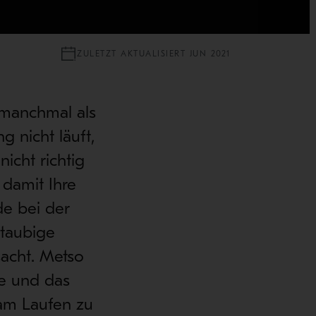
ZULETZT AKTUALISIERT JUN 2021
r manchmal als
 nicht läuft,
icht richtig
 damit Ihre
de bei der
taubige
acht. Metso
ge und das
 am Laufen zu