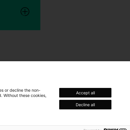
es or decline the non-
Accept all
d. Without these cookies,
Decline all
nweis
Datenschutzerklärung
Markenhinweis