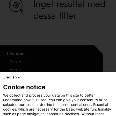
Inget resultat med
INDUSTRI
dessa filter
TYP AV EVENEMANG
Läs mer
Om oss
Arbete
English
Media
Cookie notice
Kontaktuppgifter
We collect and process your data on this site to better
Kontakt
understand how it is used. You can give your consent to all or
selected purposes or decline the non-essential ones. Essential
cookies, which are necessary for the basic website functionality
such as page navigation, cannot be declined. Without these