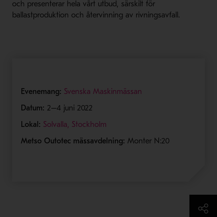
och presenterar hela vårt utbud, särskilt för
ballastproduktion och återvinning av rivningsavfall.
- Öppnas i nytt fönste
Evenemang:
Svenska Maskinmässan
Datum:
2–4 juni 2022
- Öppnas i nytt fönster
Lokal:
Solvalla, Stockholm
Metso Outotec mässavdelning:
Monter N:20