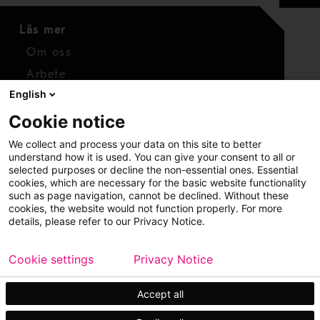
Läs mer
Om oss
Arbete
English
Media
Cookie notice
Kontaktuppgifter
We collect and process your data on this site to better
Kontakt
understand how it is used. You can give your consent to all or
selected purposes or decline the non-essential ones. Essential
cookies, which are necessary for the basic website functionality
such as page navigation, cannot be declined. Without these
cookies, the website would not function properly. For more
details, please refer to our Privacy Notice.
Cookie settings
Privacy Notice
Copyright © 2026 Metso
Webbplatskarta
Rättigheter och integritet
Accept all