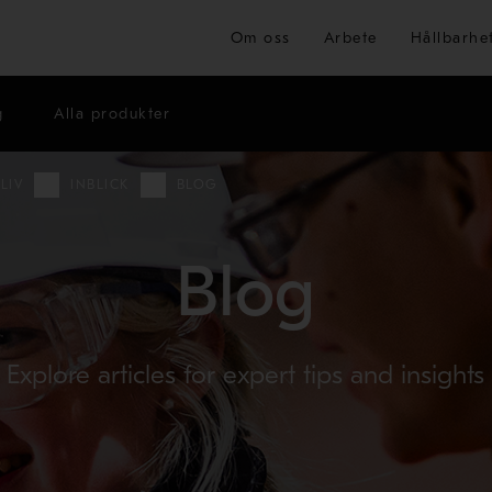
Hoppa till huvudinnehåll
Om oss
Arbete
Hållbarhe
g
Alla produkter
LIV
INBLICK
BLOG
Blog
Explore articles for expert tips and insights