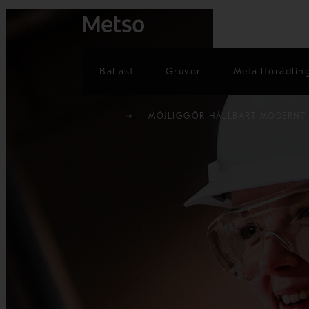
Ballast
Gruvor
Metallförädlin
MÖJLIGGÖR HÅLLBART MODERNT 