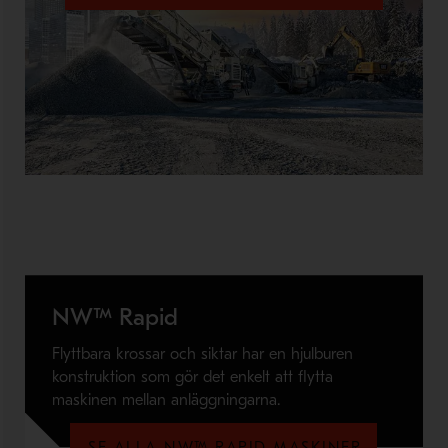
NW™ Rapid
Flyttbara krossar och siktar har en hjulburen
konstruktion som gör det enkelt att flytta
maskinen mellan anläggningarna.