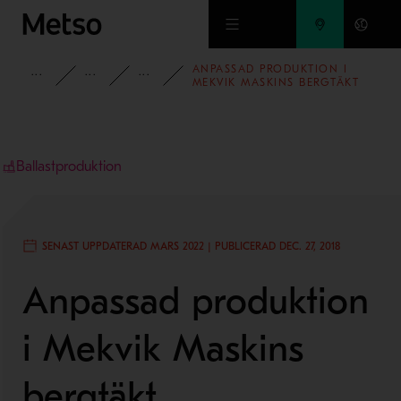
Hoppa till huvudinnehåll
ANPASSAD PRODUKTION I
INBLICK
FALLSTUDIER
FALLSTUDIER INOM BALLASTPROD
MEKVIK MASKINS BERGTÄKT
Ballastproduktion
SENAST UPPDATERAD MARS 2022 | PUBLICERAD DEC. 27, 2018
Anpassad produktion
i Mekvik Maskins
bergtäkt