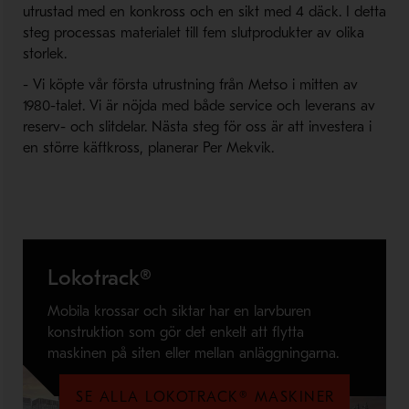
utrustad med en konkross och en sikt med 4 däck. I detta
steg processas materialet till fem slutprodukter av olika
storlek.
- Vi köpte vår första utrustning från Metso i mitten av
1980-talet. Vi är nöjda med både service och leverans av
reserv- och slitdelar. Nästa steg för oss är att investera i
en större käftkross, planerar Per Mekvik.
Lokotrack®
Mobila krossar och siktar har en larvburen
konstruktion som gör det enkelt att flytta
maskinen på siten eller mellan anläggningarna.
SE ALLA LOKOTRACK® MASKINER