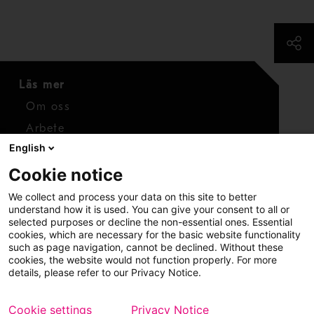
Läs mer
Om oss
Arbete
English
Media
Cookie notice
Kontaktuppgifter
We collect and process your data on this site to better
Kontakt
understand how it is used. You can give your consent to all or
selected purposes or decline the non-essential ones. Essential
cookies, which are necessary for the basic website functionality
such as page navigation, cannot be declined. Without these
cookies, the website would not function properly. For more
details, please refer to our Privacy Notice.
Cookie settings
Privacy Notice