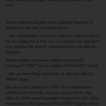
Mekvik Maskins bergtäkt ligger i Husøya utanför Kristiansund i västra
Norge.
Mekvik Maskins bergtäkt har 5 anställda. Företaget är
flexibelt för att möta kundernas behov.
- Våra slutprodukter är 0-4 mm, 0-12 mm, 0-16 mm och 0-
22 mm. Sedan har vi 8-16 mm och krossad sten upp till 63
mm, förklarar Per Mekvik, verksamhetschef vid Mekviks
bergtäkt.
Mekvik Maskin producerar ballast med en mobil
Lokotrack® LT106™ och en flyttbar NW220GPD™ Rapid.
- Den genomsnittliga kapaciteten är cirka 150-200 t/h,
Mekvik säger.
Den larvburna Lokotrack® LT106™ är utrustad med en
käftkross och används i krossprocessens första steg.
Efter det första krossningssteget transporteras och matas
materialet in i den hjulburna NW220GPD™ Rapid, som är