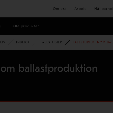
Hoppa till huvudinnehåll
Om oss
Arbete
Hållbarhe
g
Alla produkter
LIV
INBLICK
FALLSTUDIER
FALLSTUDIER INOM BA
inom ballastproduktion