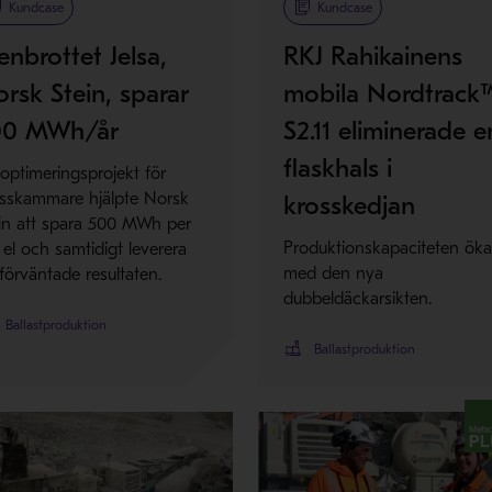
Kundcase
Kundcase
enbrottet Jelsa,
RKJ Rahikainens
rsk Stein, sparar
mobila Nordtrack
00 MWh/år
S2.11 eliminerade e
flaskhals i
 optimeringsprojekt för
sskammare hjälpte Norsk
krosskedjan
in att spara 500 MWh per
Produktionskapaciteten öka
i el och samtidigt leverera
med den nya
förväntade resultaten.
dubbeldäckarsikten.
Ballastproduktion
Ballastproduktion