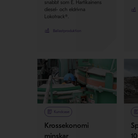
snabbt som E. Hartikainens
diesel- och eldrivna
Lokotrack®.
Ballastproduktion
Kundcase
Krossekonomi
Sp
minskar
1