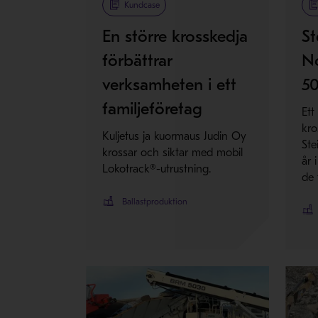
Kundcase
En större krosskedja
St
förbättrar
No
verksamheten i ett
5
familjeföretag
Ett
kro
Kuljetus ja kuormaus Judin Oy
Ste
krossar och siktar med mobil
år 
Lokotrack®-utrustning.
de 
Ballastproduktion