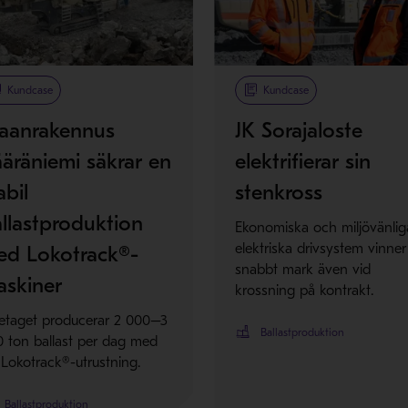
Metso Plus
Kundcase
Kundcase
aanrakennus
JK Sorajaloste
äräniemi säkrar en
elektrifierar sin
abil
stenkross
llastproduktion
Ekonomiska och miljövänlig
elektriska drivsystem vinner
ed Lokotrack®-
snabbt mark även vid
askiner
krossning på kontrakt.
etaget producerar 2 000–3
Ballastproduktion
 ton ballast per dag med
 Lokotrack®-utrustning.
Ballastproduktion