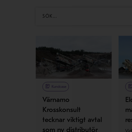
Kundcase
Värnamo
El
Krosskonsult
ma
tecknar viktigt avtal
re
som ny distributör
Vid