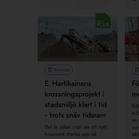
Metso Plus
Met
Kundcase
E. Hartikainens
Fö
krossningsprojekt i
me
stadsmiljö klart i tid
Bal
inf
- trots snäv tidsram
sin
Det är sällan man ser ett nytt
var
krossverk startas upp så
sik