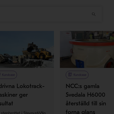
Kundcase
Kundcase
drivna Lokotrack-
NCC:s gamla
skiner ger
Svedala H6000
sultat
återställd till sin
forna glans
 stenbrottet i Steypustöðin