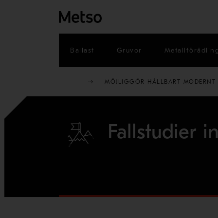
Ballast
Gruvor
Metallförädlin
MÖJLIGGÖR HÅLLBART MODERNT 
Fallstudier 