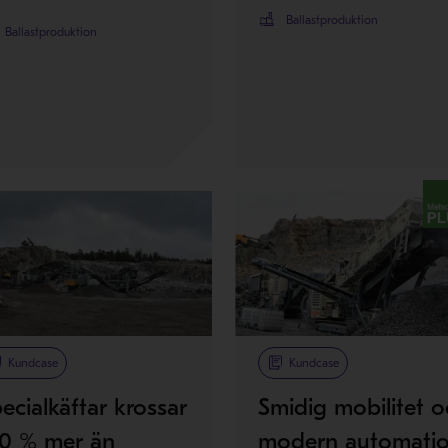
Ballastproduktion
Ballastproduktion
Metso Plus
Kundcase
Kundcase
ecialkäftar krossar
Smidig mobilitet 
00 % mer än
modern automati