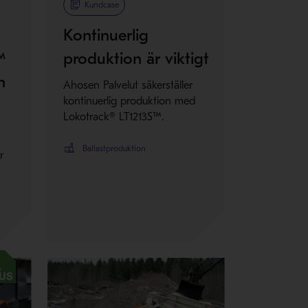
Kundcase
Kontinuerlig
™
produktion är viktigt
n
Ahosen Palvelut säkerställer
kontinuerlig produktion med
Lokotrack® LT1213S™.
Ballastproduktion
r