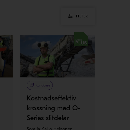
FILTER
Metso Plus
Kundcase
Kostnadseffektiv
krossning med O-
Series slitdelar
Sora ja Kallio Heinonen