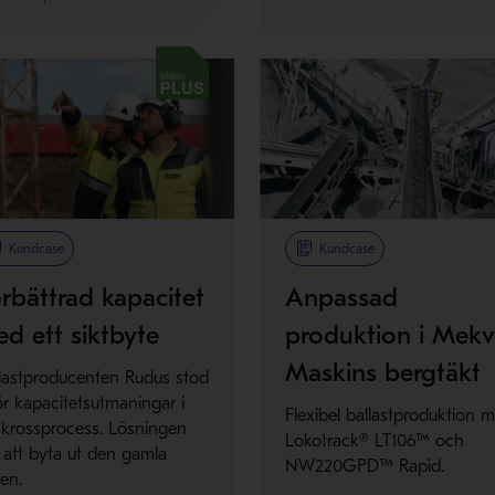
so Plus
Kundcase
Kundcase
rbättrad kapacitet
Anpassad
d ett siktbyte
produktion i Mekv
Maskins bergtäkt
lastproducenten Rudus stod
ör kapacitetsutmaningar i
Flexibel ballastproduktion 
 krossprocess. Lösningen
Lokotrack® LT106™ och
 att byta ut den gamla
NW220GPD™ Rapid.
ten.