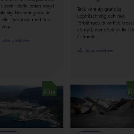
 i direkt eldrift redan börjat
Tack vare en grundlig
ala sig. Besparingarna är
uppfräschning och nya
- eller fyrdubbla med den
förbättrade delar fick kross
rivna…
ett nytt, mer effektivt liv i fl
år framåt.
Ballastproduktion
Ballastproduktion
so Plus
Metso Plus