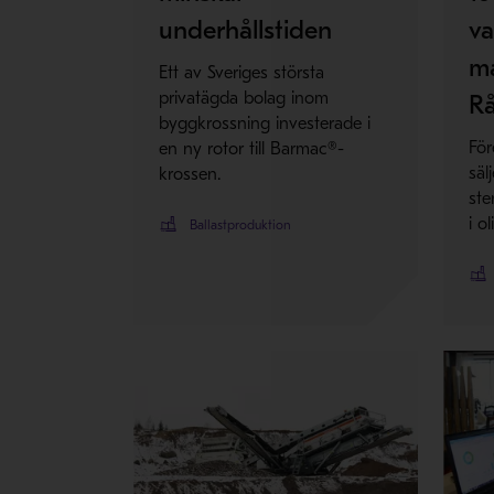
underhållstiden
va
m
Ett av Sveriges största
privatägda bolag inom
Rå
byggkrossning investerade i
För
en ny rotor till Barmac®-
säl
krossen.
ste
i o
Ballastproduktion