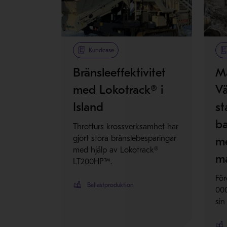
Kundcase
Bränsleeffektivitet
M
med Lokotrack® i
Vä
Island
st
ba
Throtturs krossverksamhet har
gjort stora bränslebesparingar
m
med hjälp av Lokotrack®
m
LT200HP™.
För
Ballastproduktion
000
sin