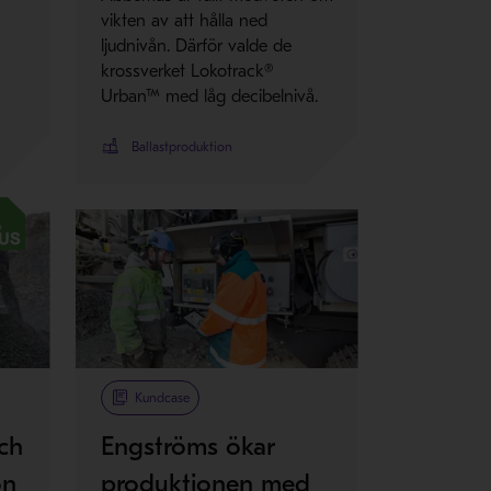
vikten av att hålla ned
ljudnivån. Därför valde de
krossverket Lokotrack®
Urban™ med låg decibelnivå.
Ballastproduktion
Kundcase
och
Engströms ökar
on
produktionen med