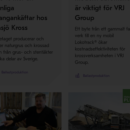
nliga
är viktigt för VRJ
angankäftar hos
Group
sjö Kross
Ett byte från ett gammalt fa
verk till en ny mobil
etaget producerar och
Lokotrack® ökar
jer naturgrus och krossad
kostnadseffektiviteten för
n från grus- och stentäkter
krossverksamheten i VRJ
lika delar av Sverige.
Group.
Ballastproduktion
Ballastproduktion