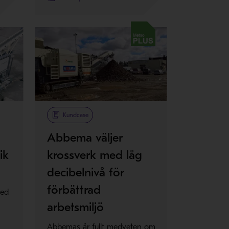
Metso Plus
Kundcase
Abbema väljer
ik
krossverk med låg
decibelnivå för
förbättrad
med
arbetsmiljö
Abbemas är fullt medveten om