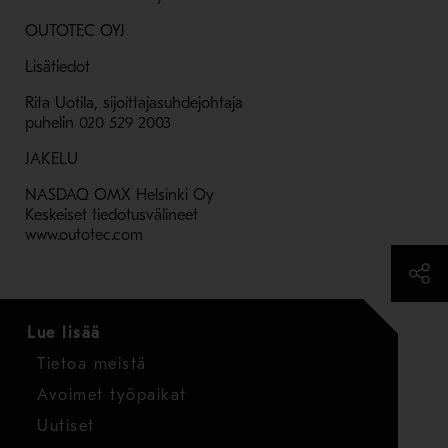
OUTOTEC OYJ
Lisätiedot
Rita Uotila, sijoittajasuhdejohtaja
puhelin 020 529 2003
JAKELU
NASDAQ OMX Helsinki Oy
Keskeiset tiedotusvälineet
www.outotec.com
Lue lisää
Tietoa meistä
Avoimet työpaikat
Uutiset