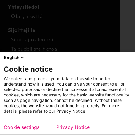
Yhteystiedot
Ota yhteyttä
Sijoittajille
Sijoittajakalenteri
Taloudellista tietoa
English
Osakkeet
Cookie notice
Raportoi huolenaihe
We collect and process your data on this site to better
Whistleblower-työkalu
understand how it is used. You can give your consent to all or
selected purposes or decline the non-essential ones. Essential
cookies, which are necessary for the basic website functionality
such as page navigation, cannot be declined. Without these
cookies, the website would not function properly. For more
details, please refer to our Privacy Notice.
Cookie settings
Privacy Notice
Copyright © 2026 Metso
Sivukartta