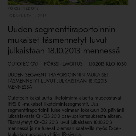
PÖRSSITIEDOTE
LOKAKUUTA 1, 2013
Uuden segmenttiraportoinnin
mukaiset täsmennetyt luvut
julkaistaan 18.10.2013 mennessä
OUTOTEC OYJ PÖRSSI-ILMOITUS 1.10.2013 KLO 10.30
UUDEN SEGMENTTIRAPORTOINNIN MUKAISET
TÄSMENNETYT LUVUT JULKAISTAAN 18.10.2013
MENNESSÄ
Outotecin kaksi uutta liiketoiminta-aluetta muodostavat
IFRS 8 -mukaiset liiketoimintasegmentit. Uusi
segmenttiraportointi tulee voimaan lokakuun 30. päivänä
julkaistavasta Q1-Q3 2013 osavuosikatsauksesta alkaen.
Täsmäytetyt Q1-Q2 2013 luvut julkaistaan 18.10.2013
mennessä ja ne tulevat olemaan saatavilla myös Excel-
taulukkomuodossa yhtiön IR-sivuilla.