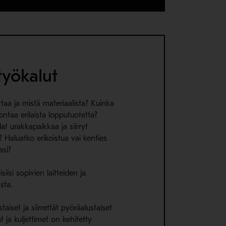
työkalut
ttaa ja mistä materiaalista? Kuinka
ntaa erilaista lopputuotetta?
at urakkapaikkaa ja siirryt
? Haluatko erikoistua vai kenties
asi?
siisi sopivien laitteiden ja
asta.
ustaiset ja siirrettät pyöräalustaiset
 ja kuljettimet on kehitetty