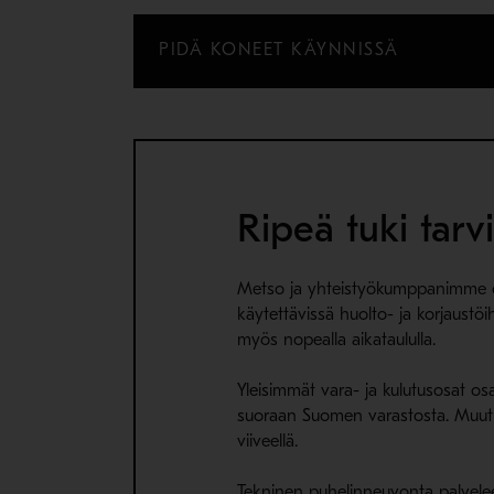
PIDÄ KONEET KÄYNNISSÄ
Ripeä tuki tarv
Metso ja yhteistyökumppanimme 
käytettävissä huolto- ja korjaustö
myös nopealla aikataululla.
Yleisimmät vara- ja kulutusosat osa
suoraan Suomen varastosta. Muut 
viiveellä.
Tekninen puhelinneuvonta palvelee 