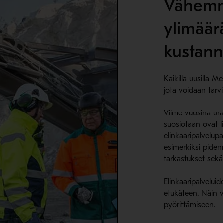
Vähemmä
ylimäärä
kustann
Kaikilla uusilla Me
jota voidaan tarv
Viime vuosina ura
suosiotaan ovat l
elinkaaripalvelupa
esimerkiksi piden
tarkastukset sekä
Elinkaaripalveluid
etukäteen. Näin v
pyörittämiseen.