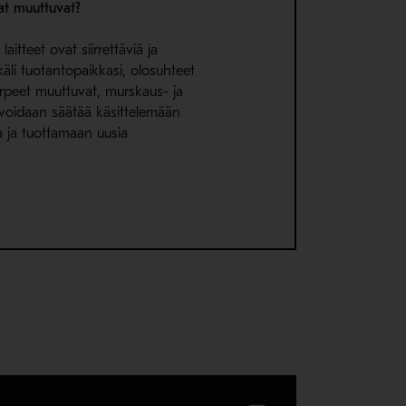
at muuttuvat?
aitteet ovat siirrettäviä ja
äli tuotantopaikkasi, olosuhteet
arpeet muuttuvat, murskaus- ja
 voidaan säätää käsittelemään
a ja tuottamaan uusia