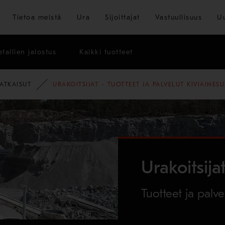
Siirry pääsisältöön
Tietoa meistä
Ura
Sijoittajat
Vastuullisuus
U
tallien jalostus
Kaikki tuotteet
ATKAISUT
URAKOITSIJAT - TUOTTEET JA PALVELUT KIVIAINESU
Urakoitsija
Tuotteet ja palvel