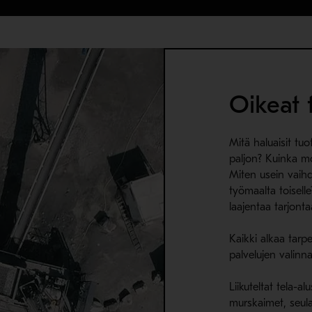
Oikeat 
Mitä haluaisit tuo
paljon? Kuinka mo
Miten usein vaihd
työmaalta toiselle
laajentaa tarjonta
Kaikki alkaa tarpei
palvelujen valinn
Liikuteltat tela-al
murskaimet, seulat