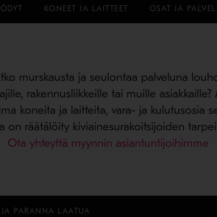
YÖDYT
KONEET JA LAITTEET
OSAT JA PALVE
atko murskausta ja seulontaa palveluna louhok
ille, rakennusliikkeille tai muille asiakkaille?
ima koneita ja laitteita, vara- ja kulutusosia s
ka on räätälöity kiviainesurakoitsijoiden tarpeis
Ota yhteyttä myynnin asiantuntijoihimme
 JA PARANNA LAATUA