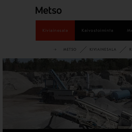
Kiviainesala
Kaivostoiminta
Me
METSO
KIVIAINESALA
R