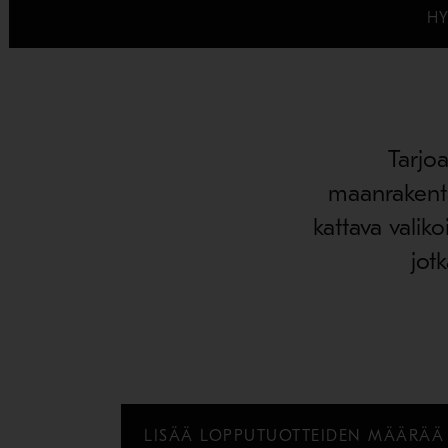
H
Tarjo
maanrakentaj
kattava valiko
jot
LISÄÄ LOPPUTUOTTEIDEN MÄÄRÄÄ