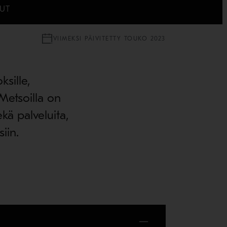
LUT
VIIMEKSI PÄIVITETTY TOUKO 2023
sille,
 Metsoilla on
ekä palveluita,
iin.