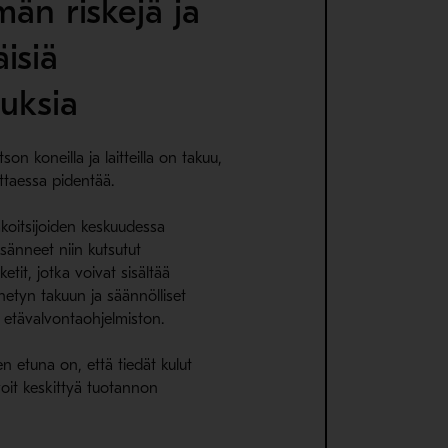
n riskejä ja
isiä
uksia
tson koneilla ja laitteilla on takuu,
ittaessa pidentää.
koitsijoiden keskuudessa
isänneet niin kutsutut
ketit, jotka voivat sisältää
netyn takuun ja säännölliset
 etävalvontaohjelmiston.
en etuna on, että tiedät kulut
oit keskittyä tuotannon