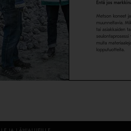
Entä jos markkin
Metson koneet ja l
muunneltavia. Mik
tai asiakkaiden t
seulontaprosessi
muita materiaalej
lopputuotteita.
LE JA LÄHIALUEILLE