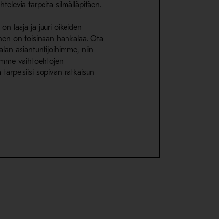
ihtelevia tarpeita silmälläpitäen.
on laaja ja juuri oikeiden
inen on toisinaan hankalaa. Ota
alan asiantuntijoihimme, niin
ämme vaihtoehtojen
 tarpeisiisi sopivan ratkaisun