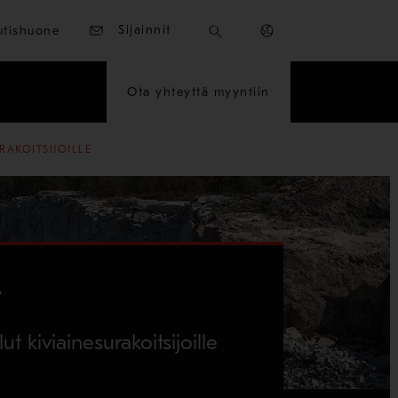
Sijainnit
utishuone
Ota yhteyttä myyntiin
RAKOITSIJOILLE
t
ut kiviainesurakoitsijoille