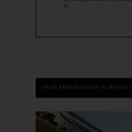
16.
VÄLTY EPÄMIELUISILTA YLLÄTYKSIL