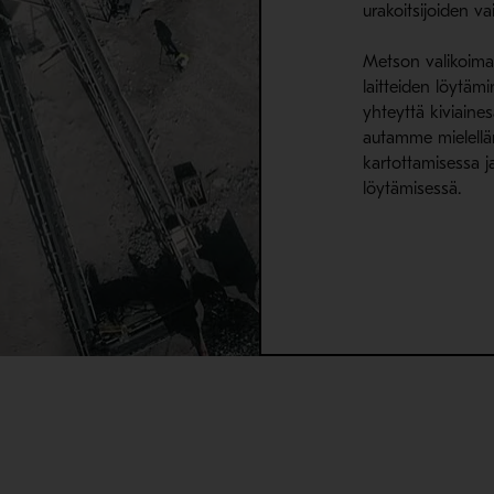
urakoitsijoiden va
Metson valikoima 
laitteiden löytäm
yhteyttä kiviaines
autamme mielell
kartottamisessa ja
löytämisessä.