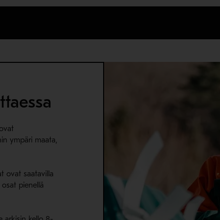
ittaessa
ovat
ihin ympäri maata,
t ovat saatavilla
osat pienellä
arkisin kello 8-