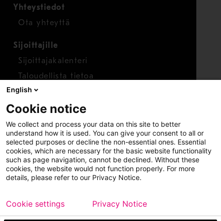
Yhteystiedot
Ota yhteyttä
Sijoittajille
Sijoittajakalenteri
Taloudellista tietoa
English
Osakkeet
Cookie notice
Raportoi huolenaihe
We collect and process your data on this site to better
Whistleblower-työkalu
understand how it is used. You can give your consent to all or
selected purposes or decline the non-essential ones. Essential
cookies, which are necessary for the basic website functionality
such as page navigation, cannot be declined. Without these
cookies, the website would not function properly. For more
details, please refer to our Privacy Notice.
Cookie settings
Privacy Notice
Copyright © 2026 Metso
Sivukartta
Käyttöehdot
Tietosuoja
Tavaramerkit