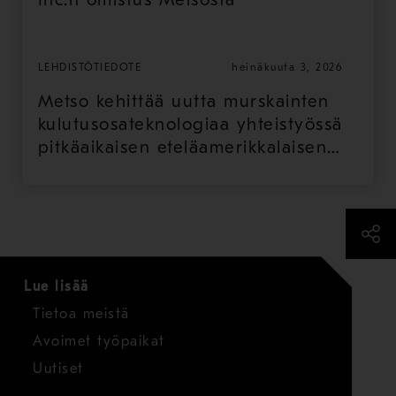
LEHDISTÖTIEDOTE
heinäkuuta 3, 2026
Metso kehittää uutta murskainten
kulutusosateknologiaa yhteistyössä
pitkäaikaisen eteläamerikkalaisen
kaivosasiakkaansa kanssa
Lue lisää
Tietoa meistä
Avoimet työpaikat
Uutiset