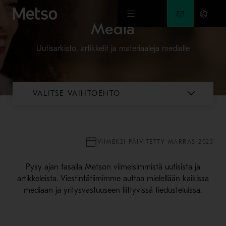
Siirry pääsisältöön
Media
Uutisarkisto, artikkelit ja materiaaleja medialle
VALITSE VAIHTOEHTO
VIIMEKSI PÄIVITETTY MARRAS 2025
Pysy ajan tasalla Metson viimeisimmistä uutisista ja
artikkeleista. Viestintätiimimme auttaa mielellään kaikissa
mediaan ja yritysvastuuseen liittyvissä tiedusteluissa.