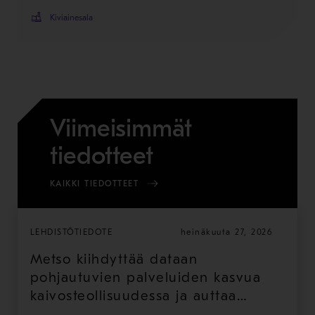
Kiviainesala
Viimeisimmät
tiedotteet
KAIKKI TIEDOTTEET
LEHDISTÖTIEDOTE
heinäkuuta 27, 2026
Metso kiihdyttää dataan
pohjautuvien palveluiden kasvua
kaivosteollisuudessa ja auttaa
asiakkaita saamaan enemmän arvoa