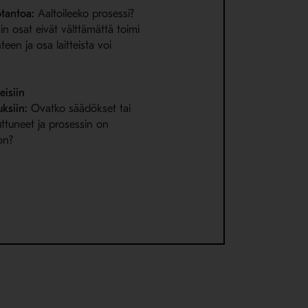
otantoa:
Aaltoileeko prosessi?
sin osat eivät välttämättä toimi
een ja osa laitteista voi
eisiin
ksiin:
Ovatko säädökset tai
ttuneet ja prosessin on
on?