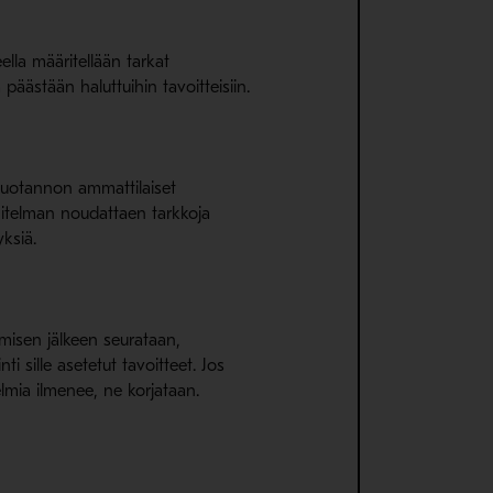
ella määritellään tarkat
a päästään haluttuihin tavoitteisiin.
tuotannon ammattilaiset
nitelman noudattaen tarkkoja
yksiä.
amisen jälkeen seurataan,
ti sille asetetut tavoitteet. Jos
elmia ilmenee, ne korjataan.