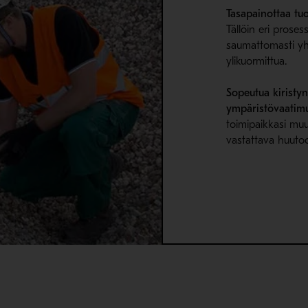
Tasapainottaa tu
Tällöin eri proses
saumattomasti yht
ylikuormittua.
Sopeutua kiristyn
ympäristövaatimu
toimipaikkasi muu
vastattava huuto