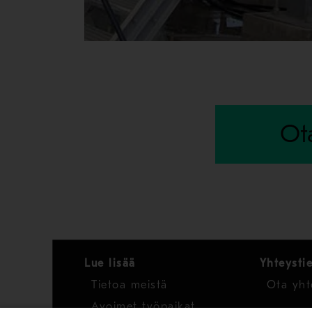
Ot
Lue lisää
Yhteysti
Tietoa meistä
Ota yht
Avoimet työpaikat