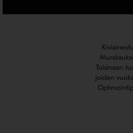
Kiviainest
Murskaukse
Toisinaan t
joiden vuoks
Optimointip