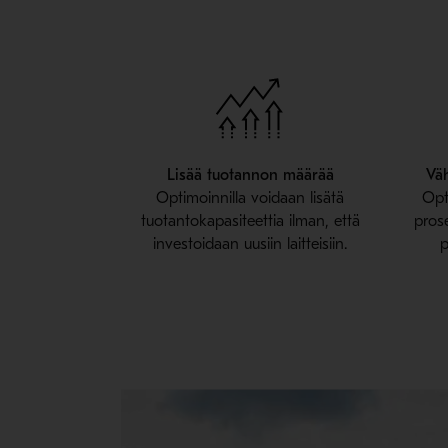
Lisää tuotannon määrää
Vä
Optimoinnilla voidaan lisätä
Opt
tuotantokapasiteettia ilman, että
pros
investoidaan uusiin laitteisiin.
p