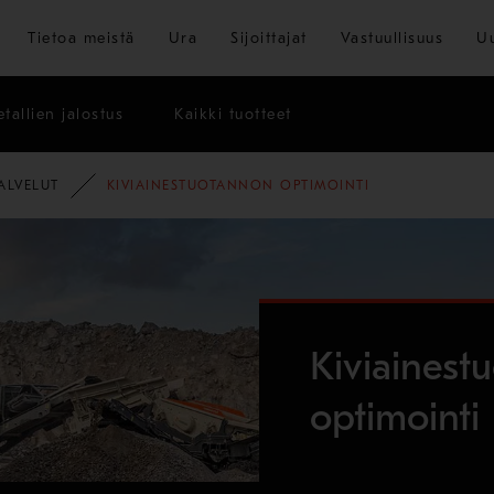
Siirry pääsisältöön
Tietoa meistä
Ura
Sijoittajat
Vastuullisuus
U
tallien jalostus
Kaikki tuotteet
ALVELUT
KIVIAINESTUOTANNON OPTIMOINTI
Kiviainest
optimointi