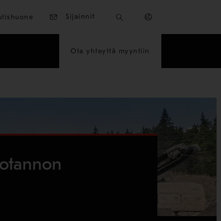
Sijainnit
utishuone
Ota yhteyttä myyntiin
uotannon