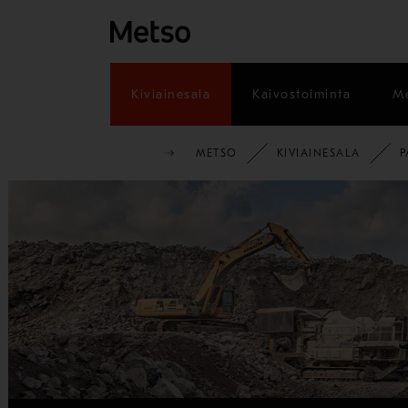
Kiviainesala
Kaivostoiminta
Me
METSO
KIVIAINESALA
P