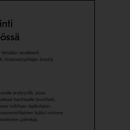
nti
nössä
 tehdään tavallisesti
ti, kiviainestuottajan koosta
avalla analyysillä, jossa
dessä hankkeelle tavoitteet,
essi tutkitaan läpikotaisin.
llusammattilaisten lisäksi voimme
oratorion palveluja.