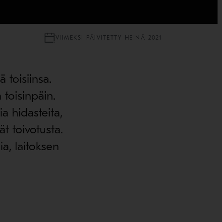
VIIMEKSI PÄIVITETTY HEINÄ 2021
 toisiinsa.
toisinpäin.
 hidasteita,
t toivotusta.
a, laitoksen