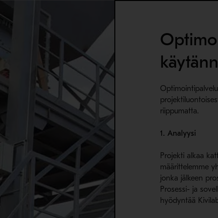
Optimoi
käytän
Optimointipalvelu
projektiluontoises
riippumatta.
1. Analyysi
Projekti alkaa katt
määrittelemme yh
jonka jälkeen pros
Prosessi- ja sove
hyödyntää Kivilab