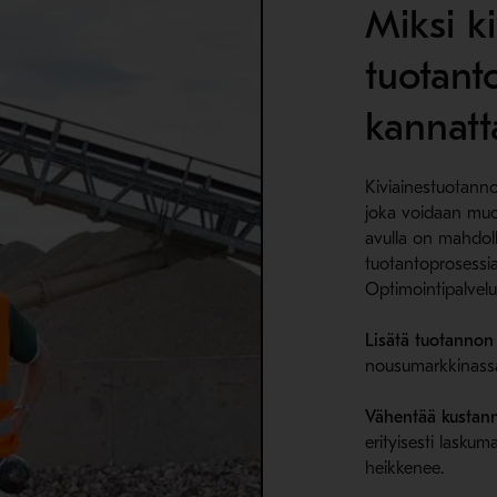
Miksi k
tuotant
kannatt
Kiviainestuotanno
joka voidaan muok
avulla on mahdoll
tuotantoprosessia 
Optimointipalvel
Lisätä tuotanno
nousumarkkinass
Vähentää kustann
erityisesti lasku
heikkenee.