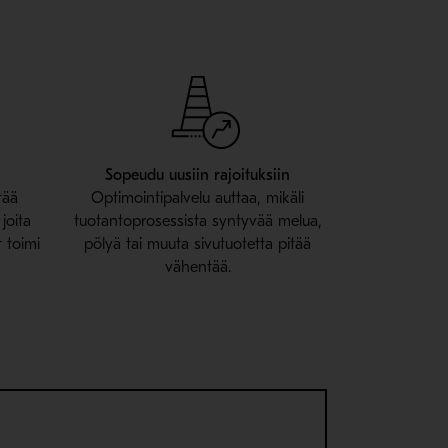
Sopeudu uusiin rajoituksiin
tää
Optimointipalvelu auttaa, mikäli
joita
tuotantoprosessista syntyvää melua,
 toimi
pölyä tai muuta sivutuotetta pitää
vähentää.