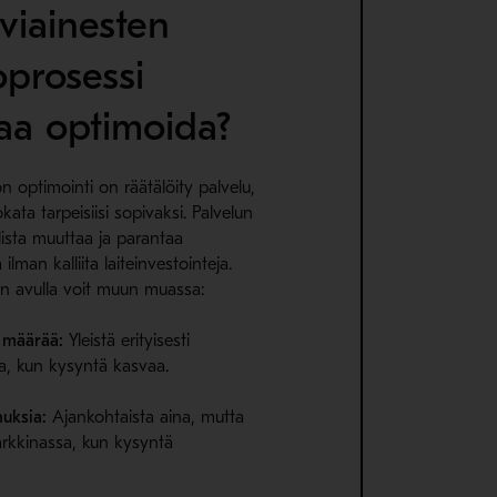
iviainesten
oprosessi
aa optimoida?
n optimointi on räätälöity palvelu,
ata tarpeisiisi sopivaksi. Palvelun
ista muuttaa ja parantaa
ilman kalliita laiteinvestointeja.
un avulla voit muun muassa:
n määrää:
Yleistä erityisesti
a, kun kysyntä kasvaa.
uksia:
Ajankohtaista aina, mutta
markkinassa, kun kysyntä