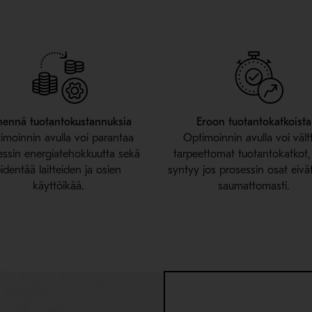
hennä tuotantokustannuksia
Eroon tuotantokatkoista
imoinnin avulla voi parantaa
Optimoinnin avulla voi vält
essin energiatehokkuutta sekä
tarpeettomat tuotantokatkot, 
identää laitteiden ja osien
syntyy jos prosessin osat eivät
käyttöikää.
saumattomasti.