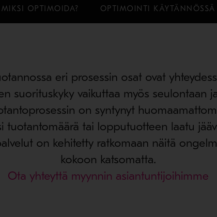
MIKSI OPTIMOIDA?
OPTIMOINTI KÄYTÄNNÖSSÄ
uotannossa eri prosessin osat ovat yhteydessä
n suorituskyky vaikuttaa myös seulontaan ja 
uotantoprosessin on syntynyt huomaamattomia
i tuotantomäärä tai lopputuotteen laatu jäävä
alvelut on kehitetty ratkomaan näitä ongelmi
kokoon katsomatta.
Ota yhteyttä myynnin asiantuntijoihimme