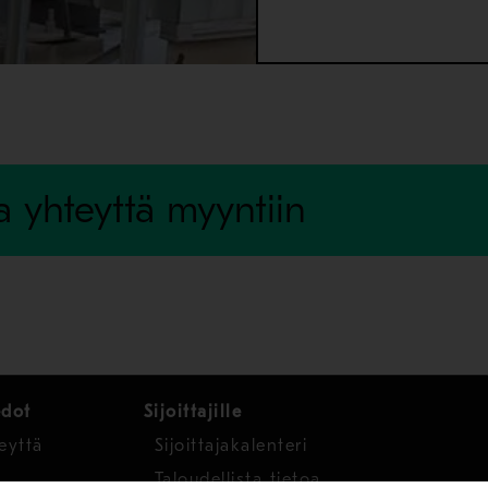
a yhteyttä myyntiin
edot
Sijoittajille
eyttä
Sijoittajakalenteri
Taloudellista tietoa