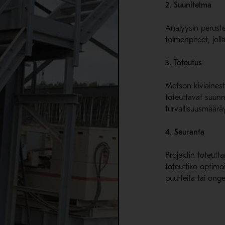
2. Suunitelma
Analyysin peruste
toimenpiteet, joll
3. Toteutus
Metson kiviaines
toteuttavat suun
turvallisuusmäärä
4. Seuranta
Projektin toteutt
toteuttiko optimoin
puutteita tai ong