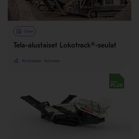
Tuote
Tela-alustaiset Lokotrack®-seulat
Kiviainesala
Kaivosala