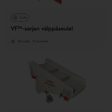
Tuote
VF™-sarjan välppäseulat
Kaivosala
Kiviainesala