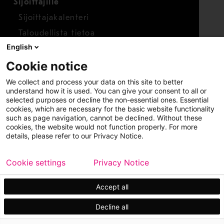
Sijoittajille
Sijoittajakalenteri
Taloudellista tietoa
English
Osakkeet
Cookie notice
Raportoi huolenaihe
We collect and process your data on this site to better
Whistleblower-työkalu
understand how it is used. You can give your consent to all or
selected purposes or decline the non-essential ones. Essential
cookies, which are necessary for the basic website functionality
such as page navigation, cannot be declined. Without these
cookies, the website would not function properly. For more
details, please refer to our Privacy Notice.
Cookie settings
Privacy Notice
Copyright © 2026 Metso
Sivukartta
Käyttöehdot
Tietosuoja
Tavaramerkit
Accept all
Decline all