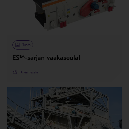
Tuote
ES™-sarjan vaakaseulat
Kiviainesala