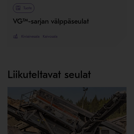
Tuote
VG™-sarjan välppäseulat
Kiviainesala
Kaivosala
Liikuteltavat seulat