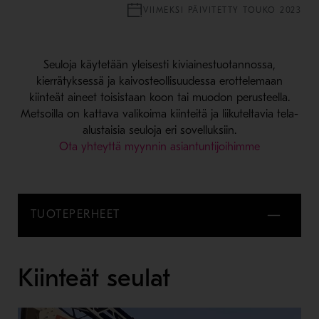
VIIMEKSI PÄIVITETTY TOUKO 2023
Seuloja käytetään yleisesti kiviainestuotannossa,
kierrätyksessä ja kaivosteollisuudessa erottelemaan
kiinteät aineet toisistaan koon tai muodon perusteella.
Metsoilla on kattava valikoima kiinteitä ja liikuteltavia tela-
alustaisia seuloja eri sovelluksiin.
Ota yhteyttä myynnin asiantuntijoihimme
TUOTEPERHEET
Kiinteät seulat