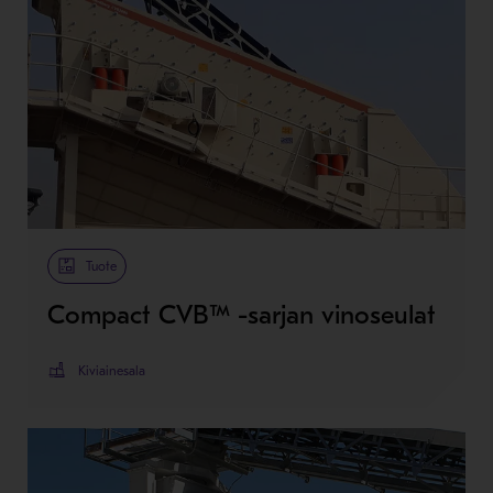
Tuote
Compact CVB™ -sarjan vinoseulat
Kiviainesala