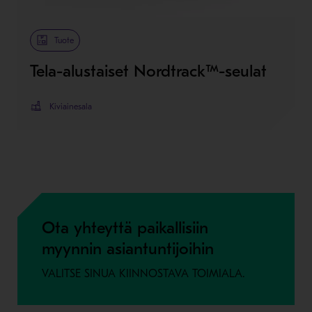
Metso Plus
Tuote
Tela-alustaiset Nordtrack™-seulat
Kiviainesala
Ota yhteyttä paikallisiin
myynnin asiantuntijoihin
VALITSE SINUA KIINNOSTAVA TOIMIALA.