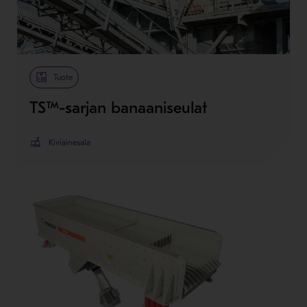
Tuote
TS™-sarjan banaaniseulat
Kiviainesala