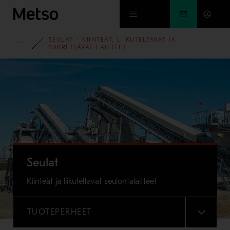
Siirry pääsisältöön
SEULAT - KIINTEÄT, LIIKUTELTAVAT JA
PORTFOLIO
SIIRRETTÄVÄT LAITTEET
Seulat
Kiinteät ja liikuteltavat seulontalaitteet
TUOTEPERHEET
VALIKKO