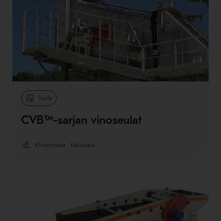
Tuote
CVB™-sarjan vinoseulat
Kiviainesala
Kaivosala